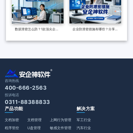
数据泄密怎么防？1款顶尖企业
企业防泄密措施有哪些？分享一
级数据防泄漏系统力荐，效果很
个防泄密软件，防泄密的六种多
好
维度措施
咨询热线
400-666-2563
投诉电话
0311-88388833
产品功能
解决方案
文档加密
文档管理
上网行为管理
军工行业
程序管控
U盘管理
敏感文件管理
汽车行业