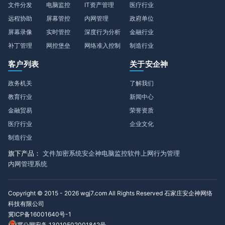
文件分发
电脑监控
IT资产管理
医疗行业
远程协助
屏幕管控
内网管理
政府单位
屏幕录像
实时管控
深度行为分析
金融行业
补丁管理
网控堡垒
网络准入控制
制造行业
客户列表
关于安企神
政务机关
了解我们
教育行业
新闻中心
金融贸易
荣誉资质
医疗行业
企业文化
制造行业
旗下产品：
文件加密系统
安企神电脑监控软件
上网行为管理
内网管理系统
Copyright © 2015 - 2026 wgj7.com All Rights Reserved 石家庄安企神网络
科技有限公司
冀ICP备16001640号-1
冀公网安备 13010502001842号