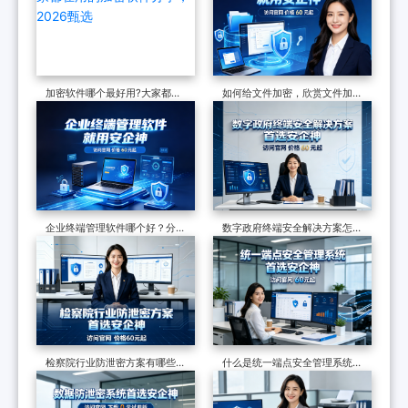
加密软件哪个最好用?大家都在
如何给文件加密，欣赏文件加密
用的加密软件分享，2026甄选
软件的7个防泄密措施，可加密
可审计
企业终端管理软件哪个好？分享
数字政府终端安全解决方案怎么
一款软件的七大功能，防护终端
做？终端安全管理系统如何守护
安全超有效
政企终端安全？
检察院行业防泄密方案有哪些？
什么是统一端点安全管理系统？
制度和软件技术的构建，适合全
六个核心功能了解它的真面目
国检察院批量部署