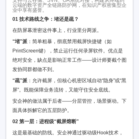
支持与云存储、SVN、OA系统对接，构建从终端到
云端的数字资产全链路防护网，在知识产权密集型企
业中享有盛誉。
01 技术路线之争：堵还是疏？
在防屏幕泄密这件事上，行业里分两派。
“堵”派
：简单粗暴，彻底禁用截屏快捷键（如
PrintScreen键），禁止运行任何录屏软件。优点是
绝对安全，缺点是影响正常工作——设计师要截个图
发协同群都做不到。
“疏”派
：允许截屏，但核心机密区域自动“隐身”或“黑
屏”。既能保障业务流转，又能守住安全底线。
安企神的做法属于后者——分层管控，场景驱动。下
面具体拆解它的五层防护。
02 第一层：进程级“截屏熔断”
这是最基础的防线。安企神通过驱动级Hook技术，