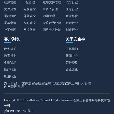
程序管控
U盘管理
敏感文件管理
汽车行业
文件分发
电脑监控
IT资产管理
医疗行业
远程协助
屏幕管控
内网管理
政府单位
屏幕录像
实时管控
深度行为分析
金融行业
补丁管理
网控堡垒
网络准入控制
制造行业
客户列表
关于安企神
政务机关
了解我们
教育行业
新闻中心
金融贸易
荣誉资质
医疗行业
企业文化
制造行业
旗下产品：
文件加密系统
安企神电脑监控软件
上网行为管理
内网管理系统
Copyright © 2015 - 2026 wgj7.com All Rights Reserved 石家庄安企神网络科技有限
公司
冀ICP备16001640号-1