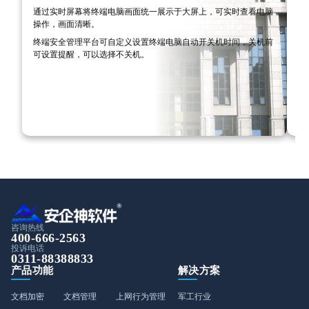
开
通过实时屏幕将终端电脑画面统一展示于大屏上，可实时查看电脑
件
操作，画面清晰。
设
终端安全管理平台可自定义设置终端电脑自动开关机时间，关机前
址
可设置提醒，可以选择不关机。
咨询热线
400-666-2563
投诉电话
0311-88388833
产品功能
解决方案
文档加密
文档管理
上网行为管理
军工行业