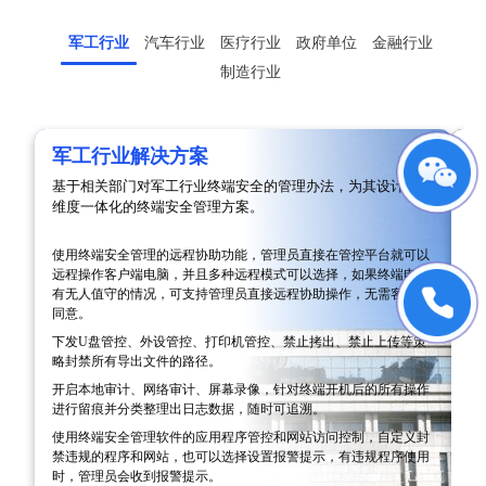
军工行业
汽车行业
医疗行业
政府单位
金融行业
制造行业
军工行业解决方案
基于相关部门对军工行业终端安全的管理办法，为其设计了多
基
维度一体化的终端安全管理方案。
业
使用终端安全管理的远程协助功能，管理员直接在管控平台就可以
对
远程操作客户端电脑，并且多种远程模式可以选择，如果终端电脑
设
有无人值守的情况，可支持管理员直接远程协助操作，无需客户端
禁
同意。
开
下发U盘管控、外设管控、打印机管控、禁止拷出、禁止上传等策
注
略封禁所有导出文件的路径。
开
开启本地审计、网络审计、屏幕录像，针对终端开机后的所有操作
制
进行留痕并分类整理出日志数据，随时可追溯。
采
使用终端安全管理软件的应用程序管控和网站访问控制，自定义封
明
禁违规的程序和网站，也可以选择设置报警提示，有违规程序使用
运
时，管理员会收到报警提示。