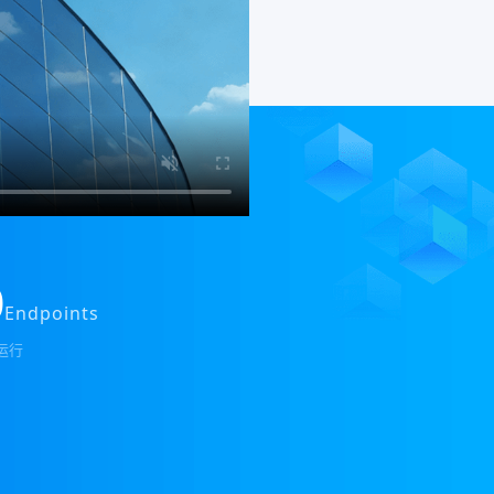
0
Endpoints
运行