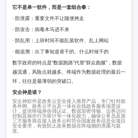
它不是单一软件，而是一套组合拳：
· 防泄露：重要文件不让随便拷走
· 防攻击：病毒木马进不来
· 防乱用：上班时间不能乱装软件、乱上网站
· 能追溯：出了事知道谁干的、什么时候干的
数字政府的特点是“数据跑路”代替“群众跑腿”，数据
越流通，风险点就越多。终端作为数据处理的最后一
环，往往是最薄弱的突破口。
安企神是谁？
安企神软件是政务云安全接入推荐产品，专门针对政
务外网、政务云平台及一体化在线政务服务场景设
计，提供终端身份强认证、数据加密传输、边界访问
控制及操作行为审计等一体化能力，确保公务员及第
三方服务商在接入政务云时符合国家政务信息化项目
安全要求，有效防止政务数据在终端侧的泄露与篡
改。