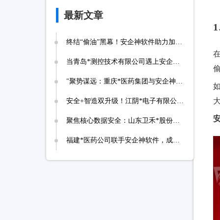
最新文章
终结“偷油”黑幕！安企神软件助力加油站实现诚信经营，挽回消费者信任
当青岛*测控技术有限公司遇上安企神，测控技术数据安全将迎来哪些新变化？
‌"聚势谋远：重庆*医药集团与安企神达成战略合作，探索医药+科技融合发展新路径！
安全+智造双升级！江阴*电子有限公司携手安企神开启企业防护新时代！
安
聚焦核心数据安全：山东卫禾*股份有限公司携手安企神软件构建防泄密屏障！
福建*医药公司联手安企神软件，成功落地应用程序、网站黑名单设置与USB管控方案！