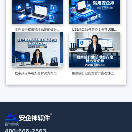
文档集中权限管理系统能做什
USB端口如何管控？推荐USB管
么？七大功能，了解企业数据安
控软件，7个措施管控USB端口
全的最后一道防线
数字政府终端安全解决方案怎么
检察院行业防泄密方案有哪些？
做？终端安全管理系统如何守护
制度和软件技术的构建，适合全
政企终端安全？
国检察院批量部署
咨询热线
400-666-2563