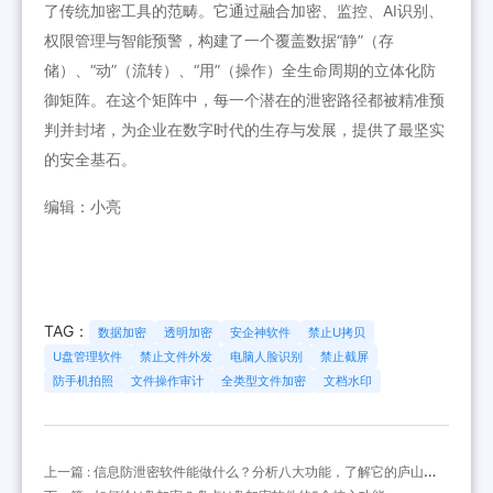
了传统加密工具的范畴。它通过融合加密、监控、AI识别、
权限管理与智能预警，构建了一个覆盖数据“静”（存
储）、“动”（流转）、“用”（操作）全生命周期的立体化防
御矩阵。在这个矩阵中，每一个潜在的泄密路径都被精准预
判并封堵，为企业在数字时代的生存与发展，提供了最坚实
的安全基石。
编辑：小亮
TAG：
数据加密
透明加密
安企神软件
禁止U拷贝
U盘管理软件
禁止文件外发
电脑人脸识别
禁止截屏
防手机拍照
文件操作审计
全类型文件加密
文档水印
上一篇 : 信息防泄密软件能做什么？分析八大功能，了解它的庐山正