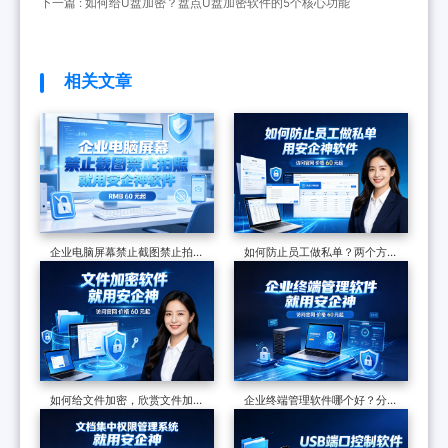
面目
下一篇 : 如何给U盘加密？盘点U盘加密软件的5个核心功能
相关文章
企业电脑屏幕禁止截图禁止拍
如何防止员工做私单？两个方法
照，一个软件从技术到落地，一
分享，遏制飞单现象，保护企业
篇讲透
订单
如何给文件加密，欣赏文件加密
企业终端管理软件哪个好？分享
软件的7个防泄密措施，可加密
一款软件的七大功能，防护终端
可审计
安全超有效