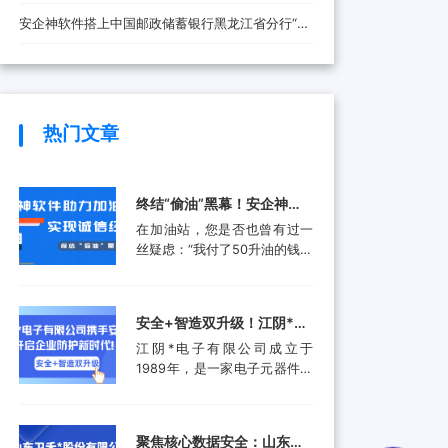
安全防线
安企神软件搭上中国邮政储蓄银行黑龙江省分行“快
车”，将带来哪些改变？
热门文章
终结“偷油”黑幕！安企神软
件助力加油站实现诚信经
在加油站，您是否也曾有过一
营，挽回消费者信任
丝疑虑：“我付了50升油的钱，
油箱真的加满了50升吗？”这并
非空穴来风。近年来，部分加
油站通过“阴阳电脑”、作弊软
安全+智造双升级！江阴*电
件等高科技手段偷油偷税的行
子有限公司携手安企神开启
江阴*电子有限公司成立于
为屡被曝光，不仅让消费者蒙
企业防护新时代！
1989年，是一家电子元器件集
受经济损失，更严重侵蚀了行
成设计和生产服务的领先供应
业的公信力。面对这一行业顽
商。产品应用包括数据采集、
疾，监管部门也是头疼不已。
计算机外围设备和其他电子产
某地区产品质量检验研究院的
聚焦核心数据安全：山东卫