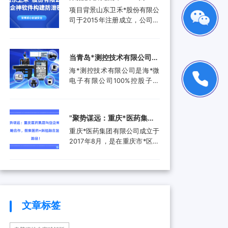
品。还进入了汽车电子行业、
工作人员就选择引入了安企...
禾*股份有限公司携手安企神
项目背景山东卫禾*股份有限公
航空航天行业、工业控制行
软件构建防泄密屏障！
司于2015年注册成立，公司拥
业、医疗器械行业和消费电子
有总资产1.5亿元，公司具有齿
行业，为客户提供更广泛的高
轮检测中心、三坐标测量仪、
附加值产品和服务。随着科技
全谱直读光谱仪等关键研发设
产业的快速发展和市场需求的
当青岛*测控技术有限公司遇
备。运用UGNX7.5、
增加，现已成功转型为一家提
上安企神，测控技术数据安
海*测控技术有限公司是海*微
MASTA5.4等研发软件进行研
供完整解...
全将迎来哪些新变化？
电子有限公司100%控股子公
发，具有强大的技术研发能
司，是由青岛市政府、山东省
力，拥有31项专利，坚持产学
政府及行业领军企业共同出资
研结合，设有山东卫禾*技术研
成立的第三方检测平台。旨在
究院，并不断加强研发平台建
‌"聚势谋远：重庆*医药集团
集成电路可靠性验证及测试分
设，打造创新型企业...
与安企神达成战略合作，探
重庆*医药集团有限公司成立于
析领域打造国内一流集成电路
索医药+科技融合发展新路
2017年8月，是在重庆市*区医
检测、分析、设计开发及技术
药（集团）有限责任公司基础
解决方案等集成电路产业共性
径！
上组建成立的大型医药产业企
技术服务平台。海*以海洋装备
业。是重庆*经济技术开发（集
和高端设备集成电路可靠性验
团）有限公司控股的混合所有
证和测试分析为特色，主要为
制企业和市级重点项目三峡国
海...
际健康产业园投资单位，位列
文章标签
全国百强医药流通企业。公司
下辖重庆*制药有限公司、*医