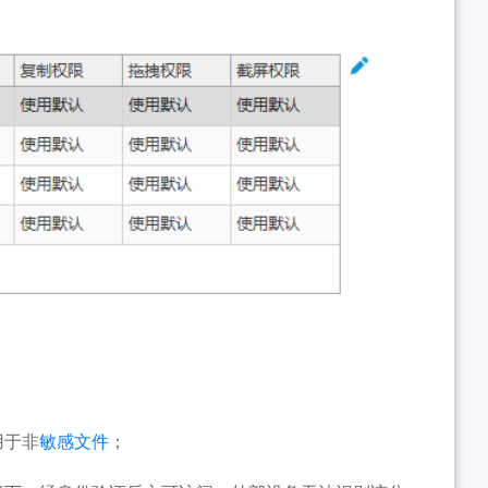
用于非
敏感文件
；