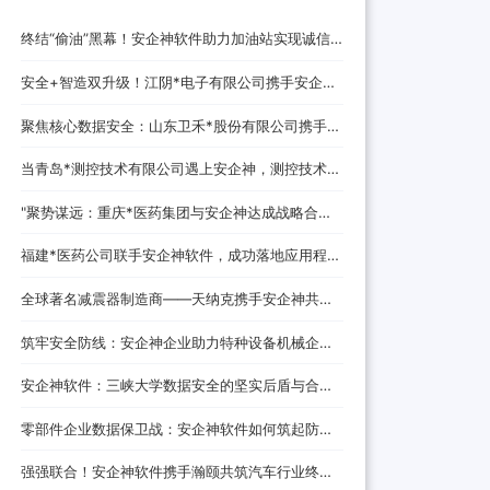
终结“偷油”黑幕！安企神软件助力加油站实现诚信
经营，挽回消费者信任
安全+智造双升级！江阴*电子有限公司携手安企神
开启企业防护新时代！
聚焦核心数据安全：山东卫禾*股份有限公司携手安
企神软件构建防泄密屏障！
当青岛*测控技术有限公司遇上安企神，测控技术数
据安全将迎来哪些新变化？
‌"聚势谋远：重庆*医药集团与安企神达成战略合
作，探索医药+科技融合发展新路径！
福建*医药公司联手安企神软件，成功落地应用程
序、网站黑名单设置与USB管控方案！
全球著名减震器制造商——天纳克携手安企神共筑
安全制造新防线
筑牢安全防线：安企神企业助力特种设备机械企业
数据防泄密解决方案
安企神软件：三峡大学数据安全的坚实后盾与合作
伙伴
零部件企业数据保卫战：安企神软件如何筑起防泄
密铜墙铁壁
强强联合！安企神软件携手瀚颐共筑汽车行业终端