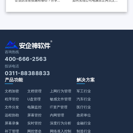
企业防泄密措施有哪些？分享一
如何实现公司电脑禁止拷贝文件
个防泄密软件，防泄密的六种多
到u盘？请带走这两份操作指南
维度措施
咨询热线
400-666-2563
投诉电话
0311-88388833
产品功能
解决方案
文档加密
文档管理
上网行为管理
军工行业
程序管控
U盘管理
敏感文件管理
汽车行业
文件分发
电脑监控
IT资产管理
医疗行业
远程协助
屏幕管控
内网管理
政府单位
屏幕录像
实时管控
深度行为分析
金融行业
补丁管理
网控堡垒
网络准入控制
制造行业