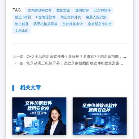
TAG：
文件防泄密软件
数据加密
透明加密
安企神软件
禁止U拷贝
U盘管理软件
禁止文件外发
电脑人脸识别
禁止截屏
防手机拍摄屏幕
文件操作审计
全类型文件加密
文档水印
上一篇 : CAD 图纸防泄密软件哪个最好用？看准这7个防泄密功能，避
坑指南
下一篇 : 能录制员工电脑屏幕，这款录像截图回放软件能收集泄密和
摸鱼证据
相关文章