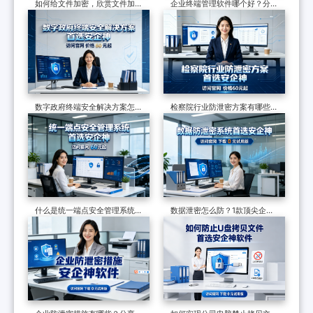
如何给文件加密，欣赏文件加密
企业终端管理软件哪个好？分享
软件的7个防泄密措施，可加密
一款软件的七大功能，防护终端
可审计
安全超有效
数字政府终端安全解决方案怎么
检察院行业防泄密方案有哪些？
做？终端安全管理系统如何守护
制度和软件技术的构建，适合全
政企终端安全？
国检察院批量部署
什么是统一端点安全管理系统？
数据泄密怎么防？1款顶尖企业
六个核心功能了解它的真面目
级数据防泄漏系统力荐，效果很
好