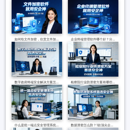
如何给文件加密，欣赏文件加密
企业终端管理软件哪个好？分享
软件的7个防泄密措施，可加密
一款软件的七大功能，防护终端
可审计
安全超有效
数字政府终端安全解决方案怎么
检察院行业防泄密方案有哪些？
做？终端安全管理系统如何守护
制度和软件技术的构建，适合全
政企终端安全？
国检察院批量部署
什么是统一端点安全管理系统？
数据泄密怎么防？1款顶尖企业