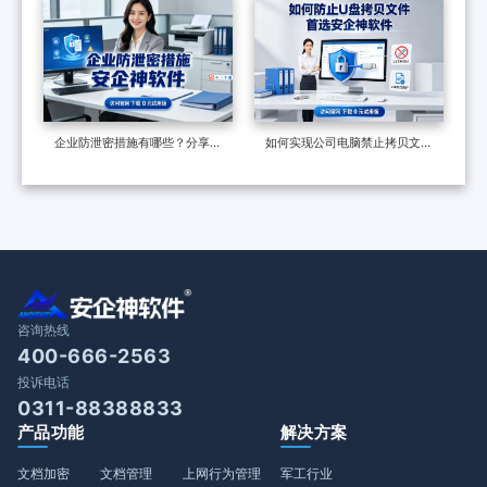
六个核心功能了解它的真面目
级数据防泄漏系统力荐，效果很
好
企业防泄密措施有哪些？分享一
如何实现公司电脑禁止拷贝文件
个防泄密软件，防泄密的六种多
到u盘？请带走这两份操作指南
维度措施
咨询热线
400-666-2563
投诉电话
0311-88388833
产品功能
解决方案
文档加密
文档管理
上网行为管理
军工行业