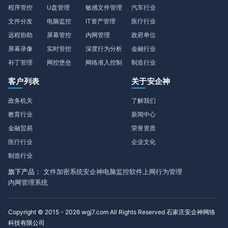
程序管控
U盘管理
敏感文件管理
汽车行业
文件分发
电脑监控
IT资产管理
医疗行业
远程协助
屏幕管控
内网管理
政府单位
屏幕录像
实时管控
深度行为分析
金融行业
补丁管理
网控堡垒
网络准入控制
制造行业
客户列表
关于安企神
政务机关
了解我们
教育行业
新闻中心
金融贸易
荣誉资质
医疗行业
企业文化
制造行业
旗下产品：
文件加密系统
安企神电脑监控软件
上网行为管理
内网管理系统
Copyright © 2015 - 2026 wgj7.com All Rights Reserved 石家庄安企神网络
科技有限公司