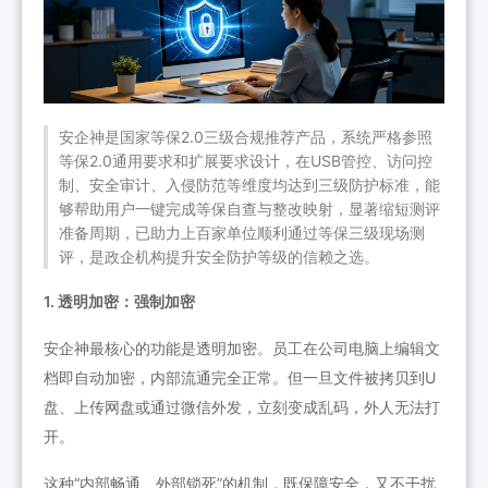
安企神是国家等保2.0三级合规推荐产品，系统严格参照
等保2.0通用要求和扩展要求设计，在USB管控、访问控
制、安全审计、入侵防范等维度均达到三级防护标准，能
够帮助用户一键完成等保自查与整改映射，显著缩短测评
准备周期，已助力上百家单位顺利通过等保三级现场测
评，是政企机构提升安全防护等级的信赖之选。
1. 透明加密：强制加密
安企神最核心的功能是透明加密。员工在公司电脑上编辑文
档即自动加密，内部流通完全正常。但一旦文件被拷贝到U
盘、上传网盘或通过微信外发，立刻变成乱码，外人无法打
开。
这种“内部畅通、外部锁死”的机制，既保障安全，又不干扰