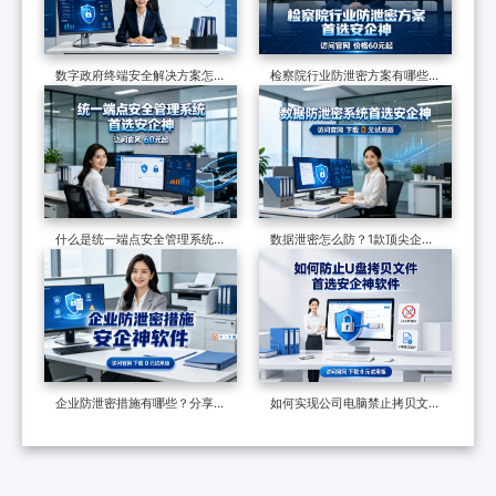
数字政府终端安全解决方案怎么
检察院行业防泄密方案有哪些？
做？终端安全管理系统如何守护
制度和软件技术的构建，适合全
政企终端安全？
国检察院批量部署
什么是统一端点安全管理系统？
数据泄密怎么防？1款顶尖企业
六个核心功能了解它的真面目
级数据防泄漏系统力荐，效果很
好
企业防泄密措施有哪些？分享一
如何实现公司电脑禁止拷贝文件
个防泄密软件，防泄密的六种多
到u盘？请带走这两份操作指南
维度措施