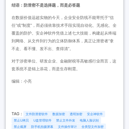
结语：防泄密不是选择题，而是必答题
在数据价值远超实物的今天，企业安全防线不能寄托于“信
任”或“制度”，而必须依靠技术手段实现自动化、无感化、全
覆盖的防护。安企神软件凭借上述七大技能，构建起从终端
到网络、从文件到行为的立体防御体系，真正让泄密者“拿
不走、看不懂、发不出、查得清”。
对于涉密单位、研发企业、金融财税等高敏感行业而言，这
套系统不是锦上添花，而是生存刚需。
编辑：小亮
TAG：
文件防泄密软件
数据加密
透明加密
安企神软件
禁止U拷贝
U盘管理软件
禁止文件外发
电脑人脸识别
禁止截屏
防手机拍摄屏幕
文件操作审计
全类型文件加密