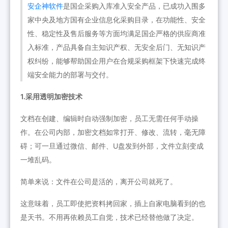
安企神软件
是国企采购入库准入安全产品，已成功入围多
家中央及地方国有企业信息化采购目录，在功能性、安全
性、稳定性及售后服务等方面均满足国企严格的供应商准
入标准，产品具备自主知识产权、无安全后门、无知识产
权纠纷，能够帮助国企用户在合规采购框架下快速完成终
端安全能力的部署与交付。
1.采用透明加密技术
文档在创建、编辑时自动强制加密，员工无需任何手动操
作。在公司内部，加密文档如常打开、修改、流转，毫无障
碍；可一旦通过微信、邮件、U盘发到外部，文件立刻变成
一堆乱码。
简单来说：文件在公司是活的，离开公司就死了。
这意味着，员工即使把资料拷回家，插上自家电脑看到的也
是天书。不用再依赖员工自觉，技术已经替他做了决定。