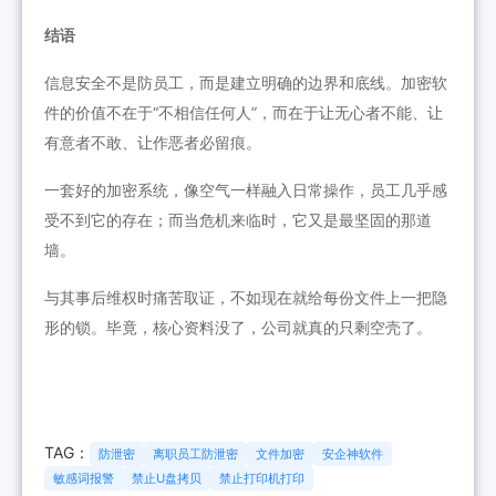
结语
信息安全不是防员工，而是建立明确的边界和底线。加密软
件的价值不在于“不相信任何人”，而在于让无心者不能、让
有意者不敢、让作恶者必留痕。
一套好的加密系统，像空气一样融入日常操作，员工几乎感
受不到它的存在；而当危机来临时，它又是最坚固的那道
墙。
与其事后维权时痛苦取证，不如现在就给每份文件上一把隐
形的锁。毕竟，核心资料没了，公司就真的只剩空壳了。
TAG：
防泄密
离职员工防泄密
文件加密
安企神软件
敏感词报警
禁止U盘拷贝
禁止打印机打印