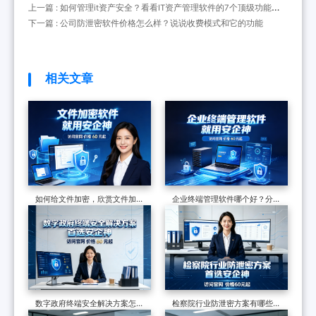
上一篇 : 如何管理it资产安全？看看IT资产管理软件的7个顶级功能，
实用的很
下一篇 : 公司防泄密软件价格怎么样？说说收费模式和它的功能
相关文章
如何给文件加密，欣赏文件加密
企业终端管理软件哪个好？分享
软件的7个防泄密措施，可加密
一款软件的七大功能，防护终端
可审计
安全超有效
数字政府终端安全解决方案怎么
检察院行业防泄密方案有哪些？
做？终端安全管理系统如何守护
制度和软件技术的构建，适合全