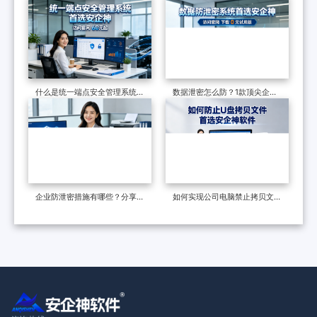
政企终端安全？
国检察院批量部署
什么是统一端点安全管理系统？
数据泄密怎么防？1款顶尖企业
六个核心功能了解它的真面目
级数据防泄漏系统力荐，效果很
好
企业防泄密措施有哪些？分享一
如何实现公司电脑禁止拷贝文件
个防泄密软件，防泄密的六种多
到u盘？请带走这两份操作指南
维度措施