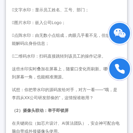
文字水印：显示员工姓名、工号、部门；
图片水印：嵌入公司Logo；
点阵水印：由无数小点组成，肉眼几乎看不见，但放大后
能解码出身份信息；
二维码水印：扫码直接跳转到该员工的操作记录。
这些水印实时叠加在屏幕上，随窗口变化而刷新。哪怕只拍
到屏幕一角，也能精准溯源。
试想：你把带水印的源码发给对手，对方一看——“哦，是
李四从XX公司研发部偷的”，这情报谁敢用？
（2）摄像头联动：举手即锁屏
在关键岗位（如芯片设计、AI算法团队），安企神可配合电
脑自带或外接摄像头使用。