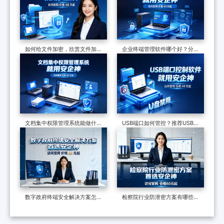
如何给文件加密，欣赏文件加密
企业终端管理软件哪个好？分享
软件的7个防泄密措施，可加密
一款软件的七大功能，防护终端
可审计
安全超有效
文档集中权限管理系统能做什
USB端口如何管控？推荐USB管
么？七大功能，了解企业数据安
控软件，7个措施管控USB端口
全的最后一道防线
数字政府终端安全解决方案怎么
检察院行业防泄密方案有哪些？
做？终端安全管理系统如何守护
制度和软件技术的构建，适合全
政企终端安全？
国检察院批量部署