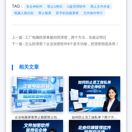
TAG：
安企神软件
禁止U拷贝
U盘管理软件
禁止文件外发
电脑人脸识别
禁止截屏
防手机拍摄屏幕
文件操作审计
上一篇 : 工厂电脑防屏幕被拍照泄密，两个方法，实践证明过
下一篇 : 怎么防泄密？企业加密软件8个逆天功能，把泄密彻底杀死！
相关文章
企业电脑屏幕禁止截图禁止拍
如何防止员工做私单？两个方法
照，一个软件从技术到落地，一
分享，遏制飞单现象，保护企业
篇讲透
订单