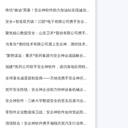
终结“偷油”黑幕！安企神软件助力加油站实现诚信
经营，挽回消费者信任
安全+智造双升级！江阴*电子有限公司携手安企神
开启企业防护新时代！
聚焦核心数据安全：山东卫禾*股份有限公司携手安
企神软件构建防泄密屏障！
当青岛*测控技术有限公司遇上安企神，测控技术数
据安全将迎来哪些新变化？
‌"聚势谋远：重庆*医药集团与安企神达成战略合
作，探索医药+科技融合发展新路径！
福建*医药公司联手安企神软件，成功落地应用程
序、网站黑名单设置与USB管控方案！
全球著名减震器制造商——天纳克携手安企神共筑
安全制造新防线
筑牢安全防线：安企神企业助力特种设备机械企业
数据防泄密解决方案
安企神软件：三峡大学数据安全的坚实后盾与合作
伙伴
零部件企业数据保卫战：安企神软件如何筑起防泄
密铜墙铁壁
强强联合！安企神软件携手瀚颐共筑汽车行业终端