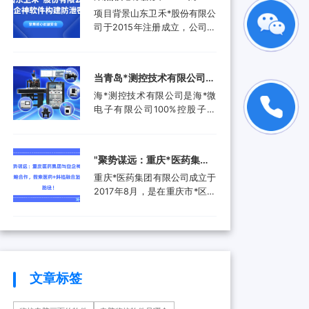
品。还进入了汽车电子行业、
工作人员就选择引入了安企...
禾*股份有限公司携手安企神
项目背景山东卫禾*股份有限公
航空航天行业、工业控制行
软件构建防泄密屏障！
司于2015年注册成立，公司拥
业、医疗器械行业和消费电子
有总资产1.5亿元，公司具有齿
行业，为客户提供更广泛的高
轮检测中心、三坐标测量仪、
附加值产品和服务。随着科技
全谱直读光谱仪等关键研发设
产业的快速发展和市场需求的
当青岛*测控技术有限公司遇
备。运用UGNX7.5、
增加，现已成功转型为一家提
上安企神，测控技术数据安
海*测控技术有限公司是海*微
MASTA5.4等研发软件进行研
供完整解...
全将迎来哪些新变化？
电子有限公司100%控股子公
发，具有强大的技术研发能
司，是由青岛市政府、山东省
力，拥有31项专利，坚持产学
政府及行业领军企业共同出资
研结合，设有山东卫禾*技术研
成立的第三方检测平台。旨在
究院，并不断加强研发平台建
‌"聚势谋远：重庆*医药集团
集成电路可靠性验证及测试分
设，打造创新型企业...
与安企神达成战略合作，探
重庆*医药集团有限公司成立于
析领域打造国内一流集成电路
索医药+科技融合发展新路
2017年8月，是在重庆市*区医
检测、分析、设计开发及技术
药（集团）有限责任公司基础
解决方案等集成电路产业共性
径！
上组建成立的大型医药产业企
技术服务平台。海*以海洋装备
业。是重庆*经济技术开发（集
和高端设备集成电路可靠性验
团）有限公司控股的混合所有
证和测试分析为特色，主要为
制企业和市级重点项目三峡国
海...
际健康产业园投资单位，位列
文章标签
全国百强医药流通企业。公司
下辖重庆*制药有限公司、*医