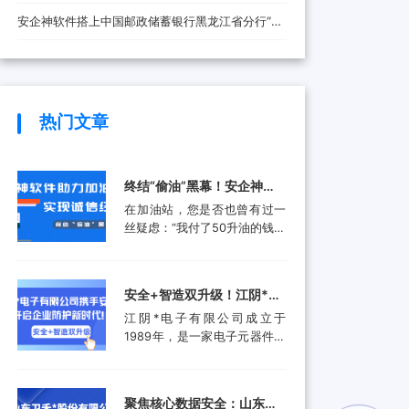
安全防线
安企神软件搭上中国邮政储蓄银行黑龙江省分行“快
车”，将带来哪些改变？
热门文章
终结“偷油”黑幕！安企神软
件助力加油站实现诚信经
在加油站，您是否也曾有过一
营，挽回消费者信任
丝疑虑：“我付了50升油的钱，
油箱真的加满了50升吗？”这并
非空穴来风。近年来，部分加
油站通过“阴阳电脑”、作弊软
安全+智造双升级！江阴*电
件等高科技手段偷油偷税的行
子有限公司携手安企神开启
江阴*电子有限公司成立于
为屡被曝光，不仅让消费者蒙
企业防护新时代！
1989年，是一家电子元器件集
受经济损失，更严重侵蚀了行
成设计和生产服务的领先供应
业的公信力。面对这一行业顽
商。产品应用包括数据采集、
疾，监管部门也是头疼不已。
计算机外围设备和其他电子产
某地区产品质量检验研究院的
聚焦核心数据安全：山东卫