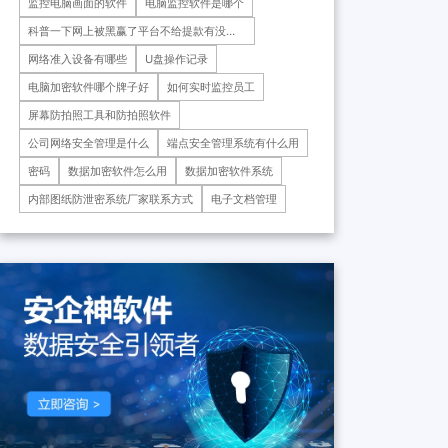
监控电脑画面的软件
电脑监控软件是哪个
药科技重庆有限公司、重庆*肿
瘤医院等十余家子公司...
科普一下网上被黑赢了平台不给提款有没有
解决办法2026已更新
​网络准入设备有哪些
U盘操作记录
电脑加密软件哪个牌子好
如何实时监控员工
屏幕防拍照工具和防拍照软件
公司网络安全管理是什么
端点安全管理系统有什么用
密码
数据加密软件怎么用
数据加密软件系统
内部图纸防泄密系统厂家联系方式
电子文档管理