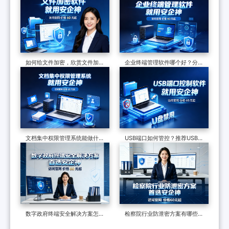
篇讲透
订单
如何给文件加密，欣赏文件加密
企业终端管理软件哪个好？分享
软件的7个防泄密措施，可加密
一款软件的七大功能，防护终端
可审计
安全超有效
文档集中权限管理系统能做什
USB端口如何管控？推荐USB管
么？七大功能，了解企业数据安
控软件，7个措施管控USB端口
全的最后一道防线
数字政府终端安全解决方案怎么
检察院行业防泄密方案有哪些？
做？终端安全管理系统如何守护
制度和软件技术的构建，适合全