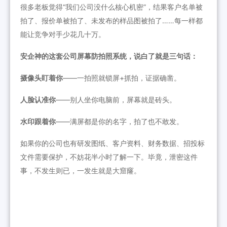
很多老板觉得“我们公司没什么核心机密”，结果客户名单被
拍了、报价单被拍了、未发布的样品图被拍了……每一样都
能让竞争对手少花几十万。
安企神的这套公司屏幕防拍照系统，说白了就是三句话：
摄像头盯着你
——一拍照就锁屏+抓拍，证据确凿。
人脸认准你
——别人坐你电脑前，屏幕就是砖头。
水印跟着你
——满屏都是你的名字，拍了也不敢发。
如果你的公司也有研发图纸、客户资料、财务数据、招投标
文件需要保护，不妨花半小时了解一下。毕竟，泄密这件
事，不发生则已，一发生就是大窟窿。