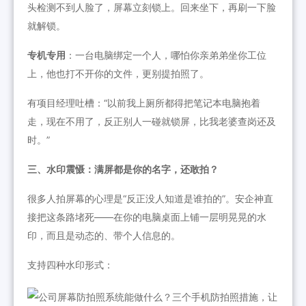
头检测不到人脸了，屏幕立刻锁上。回来坐下，再刷一下脸
就解锁。
专机专用
：一台电脑绑定一个人，哪怕你亲弟弟坐你工位
上，他也打不开你的文件，更别提拍照了。
有项目经理吐槽：“以前我上厕所都得把笔记本电脑抱着
走，现在不用了，反正别人一碰就锁屏，比我老婆查岗还及
时。”
三、水印震慑：满屏都是你的名字，还敢拍？
很多人拍屏幕的心理是“反正没人知道是谁拍的”。安企神直
接把这条路堵死——在你的电脑桌面上铺一层明晃晃的水
印，而且是动态的、带个人信息的。
支持四种水印形式：