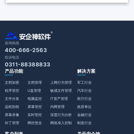
政企终端安全？
国检察院批量部署
咨询热线
400-666-2563
投诉电话
0311-88388833
产品功能
解决方案
文档加密
文档管理
上网行为管理
军工行业
程序管控
U盘管理
敏感文件管理
汽车行业
文件分发
电脑监控
IT资产管理
医疗行业
远程协助
屏幕管控
内网管理
政府单位
屏幕录像
实时管控
深度行为分析
金融行业
补丁管理
网控堡垒
网络准入控制
制造行业
客户列表
关于安企神