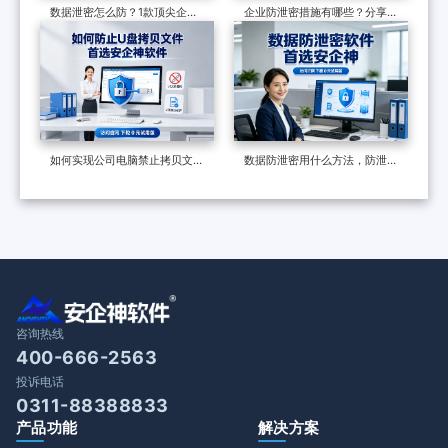
数据泄密怎么防？1款顶尖企业
企业防泄密措施有哪些？分享一
级数据防泄漏系统力荐，效果很
个防泄密软件，防泄密的六种多
好
维度措施
如何实现公司电脑禁止拷贝文件
数据防泄密用什么方法，防泄密
到u盘？请带走这两份操作指南
软件怎么样？认准防泄密软件这
五大功能
咨询热线
400-666-2563
投诉电话
0311-88388833
产品功能
解决方案