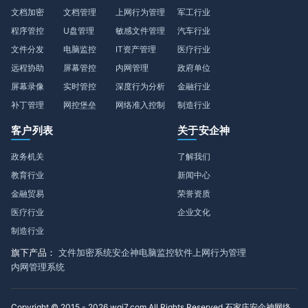
文档加密
文档管理
上网行为管理
军工行业
程序管控
U盘管理
敏感文件管理
汽车行业
文件分发
电脑监控
IT资产管理
医疗行业
远程协助
屏幕管控
内网管理
政府单位
屏幕录像
实时管控
深度行为分析
金融行业
补丁管理
网控堡垒
网络准入控制
制造行业
客户列表
关于安企神
政务机关
了解我们
教育行业
新闻中心
金融贸易
荣誉资质
医疗行业
企业文化
制造行业
旗下产品：
文件加密系统
安企神电脑监控软件
上网行为管理
内网管理系统
Copyright © 2015 - 2026 wgj7.com All Rights Reserved 石家庄安企神网络