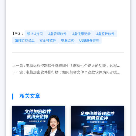
TAG：
禁止U拷贝
U盘管理软件
U盘使用记录
U盘监控软件
如何监控员工
安企神软件
电脑监控
USB设备管理
上一篇 : 电脑远程控制软件选择哪个？解析七个逆天的功能，远程监
控电脑超有效
下一篇 : 电脑加密软件排行榜：如何加密文件？这款软件为何占据榜
首？6大功能探析
相关文章