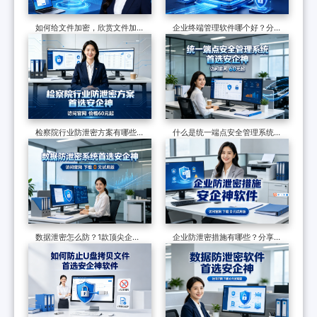
如何给文件加密，欣赏文件加密
企业终端管理软件哪个好？分享
软件的7个防泄密措施，可加密
一款软件的七大功能，防护终端
可审计
安全超有效
检察院行业防泄密方案有哪些？
什么是统一端点安全管理系统？
制度和软件技术的构建，适合全
六个核心功能了解它的真面目
国检察院批量部署
数据泄密怎么防？1款顶尖企业
企业防泄密措施有哪些？分享一
级数据防泄漏系统力荐，效果很
个防泄密软件，防泄密的六种多
好
维度措施