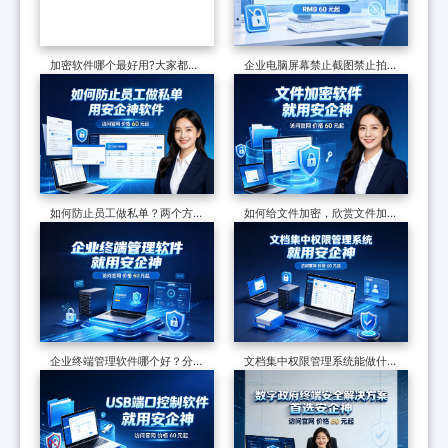
加密软件哪个最好用?大家都在
企业电脑屏幕禁止截图禁止拍
用的加密软件分享，2026甄选
照，一个软件从技术到落地，一
篇讲透
如何防止员工做私单？两个方法
如何给文件加密，欣赏文件加密
分享，遏制飞单现象，保护企业
软件的7个防泄密措施，可加密
订单
可审计
企业终端管理软件哪个好？分享
文档集中权限管理系统能做什
一款软件的七大功能，防护终端
么？七大功能，了解企业数据安
安全超有效
全的最后一道防线