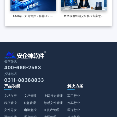
USB端口如何管控？推荐USB管
数字政府终端安全解决方案怎么
控软件，7个措施管控USB端口
做？终端安全管理系统如何守护
政企终端安全？
咨询热线
400-666-2563
投诉电话
0311-88388833
产品功能
解决方案
文档加密
文档管理
上网行为管理
军工行业
程序管控
U盘管理
敏感文件管理
汽车行业
文件分发
电脑监控
IT资产管理
医疗行业
远程协助
屏幕管控
内网管理
政府单位