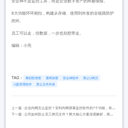
安企神不是监控工具，而是企业数字资产的终极保险。
8大功能环环相扣，构建从存储、使用到外发的全链路防护
闭环。
员工可以走，但数据，一步也别想带走。
编辑：小亮
TAG：
离职防泄密
透明加密
安企神软件
禁止U拷贝
U盘管理软件
禁止文件外发
上一篇 : 企业内网怎么监控？安利内网屏幕监控软件的7个功能，有效
管理内网安全
下一篇 : 公司如何防止员工拷贝文件？两大核心方案深度解析，第一
个软件封神