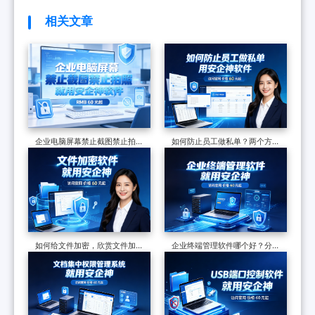
相关文章
企业电脑屏幕禁止截图禁止拍
如何防止员工做私单？两个方法
照，一个软件从技术到落地，一
分享，遏制飞单现象，保护企业
篇讲透
订单
如何给文件加密，欣赏文件加密
企业终端管理软件哪个好？分享
软件的7个防泄密措施，可加密
一款软件的七大功能，防护终端
可审计
安全超有效