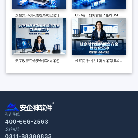
文档集中权限管理系统能做什
USB端口如何管控？推荐USB管
么？七大功能，了解企业数据安
控软件，7个措施管控USB端口
全的最后一道防线
数字政府终端安全解决方案怎么
检察院行业防泄密方案有哪些？
做？终端安全管理系统如何守护
制度和软件技术的构建，适合全
政企终端安全？
国检察院批量部署
咨询热线
400-666-2563
投诉电话
0311-88388833