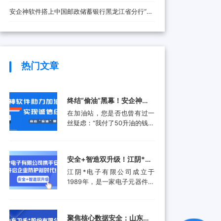
安全防线
安企神软件搭上中国邮政储蓄银行黑龙江省分行“快
车”，将带来哪些改变？
热门文章
终结“偷油”黑幕！安企神软
件助力加油站实现诚信经
在加油站，您是否也曾有过一
营，挽回消费者信任
丝疑虑：“我付了50升油的钱，
油箱真的加满了50升吗？”这并
非空穴来风。近年来，部分加
油站通过“阴阳电脑”、作弊软
安全+智造双升级！江阴*电
件等高科技手段偷油偷税的行
子有限公司携手安企神开启
江阴*电子有限公司成立于
为屡被曝光，不仅让消费者蒙
企业防护新时代！
1989年，是一家电子元器件集
受经济损失，更严重侵蚀了行
成设计和生产服务的领先供应
业的公信力。面对这一行业顽
商。产品应用包括数据采集、
疾，监管部门也是头疼不已。
计算机外围设备和其他电子产
某地区产品质量检验研究院的
聚焦核心数据安全：山东卫