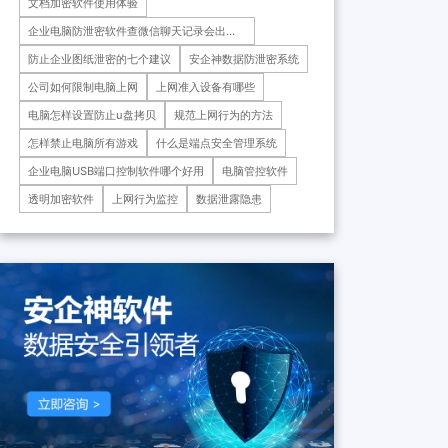
文档加密软件使用体验
药科技重庆有限公司、重庆*肿
瘤医院等十余家子公司...
企业电脑防泄密软件查微信聊天记录会出错
吗
防止企业图纸泄密的七个建议
安企神数据防泄密系统
公司如何限制电脑上网
上网准入设备有哪些
电脑怎样设置防止u盘拷贝
规范上网行为的方法
怎样禁止电脑所有游戏
什么是端点安全管理系统
企业电脑USB端口控制软件哪个好用
电脑管控软件
透明加密软件
上网行为监控
数据泄露隐患