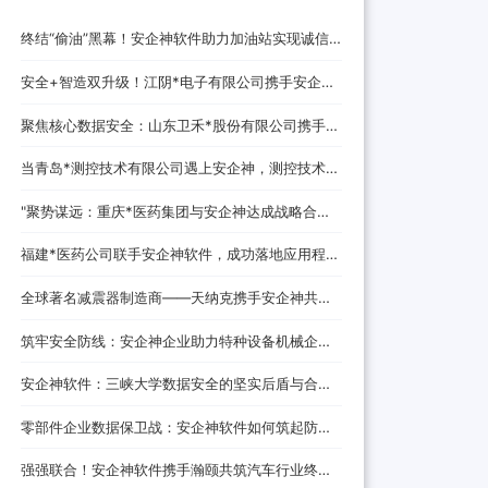
终结“偷油”黑幕！安企神软件助力加油站实现诚信
经营，挽回消费者信任
安全+智造双升级！江阴*电子有限公司携手安企神
开启企业防护新时代！
聚焦核心数据安全：山东卫禾*股份有限公司携手安
企神软件构建防泄密屏障！
当青岛*测控技术有限公司遇上安企神，测控技术数
据安全将迎来哪些新变化？
‌"聚势谋远：重庆*医药集团与安企神达成战略合
作，探索医药+科技融合发展新路径！
福建*医药公司联手安企神软件，成功落地应用程
序、网站黑名单设置与USB管控方案！
全球著名减震器制造商——天纳克携手安企神共筑
安全制造新防线
筑牢安全防线：安企神企业助力特种设备机械企业
数据防泄密解决方案
安企神软件：三峡大学数据安全的坚实后盾与合作
伙伴
零部件企业数据保卫战：安企神软件如何筑起防泄
密铜墙铁壁
强强联合！安企神软件携手瀚颐共筑汽车行业终端