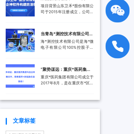
品。还进入了汽车电子行业、
工作人员就选择引入了安企...
禾*股份有限公司携手安企神
项目背景山东卫禾*股份有限公
航空航天行业、工业控制行
软件构建防泄密屏障！
司于2015年注册成立，公司拥
业、医疗器械行业和消费电子
有总资产1.5亿元，公司具有齿
行业，为客户提供更广泛的高
轮检测中心、三坐标测量仪、
附加值产品和服务。随着科技
全谱直读光谱仪等关键研发设
产业的快速发展和市场需求的
当青岛*测控技术有限公司遇
备。运用UGNX7.5、
增加，现已成功转型为一家提
上安企神，测控技术数据安
海*测控技术有限公司是海*微
MASTA5.4等研发软件进行研
供完整解...
全将迎来哪些新变化？
电子有限公司100%控股子公
发，具有强大的技术研发能
司，是由青岛市政府、山东省
力，拥有31项专利，坚持产学
政府及行业领军企业共同出资
研结合，设有山东卫禾*技术研
成立的第三方检测平台。旨在
究院，并不断加强研发平台建
‌"聚势谋远：重庆*医药集团
集成电路可靠性验证及测试分
设，打造创新型企业...
与安企神达成战略合作，探
重庆*医药集团有限公司成立于
析领域打造国内一流集成电路
索医药+科技融合发展新路
2017年8月，是在重庆市*区医
检测、分析、设计开发及技术
药（集团）有限责任公司基础
解决方案等集成电路产业共性
径！
上组建成立的大型医药产业企
技术服务平台。海*以海洋装备
业。是重庆*经济技术开发（集
和高端设备集成电路可靠性验
团）有限公司控股的混合所有
证和测试分析为特色，主要为
制企业和市级重点项目三峡国
海...
际健康产业园投资单位，位列
文章标签
全国百强医药流通企业。公司
下辖重庆*制药有限公司、*医