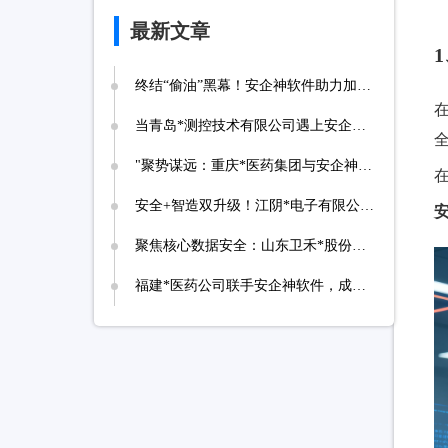
最新文章
终结“偷油”黑幕！安企神软件助力加油站实现诚信经营，挽回消费者信任
当青岛*测控技术有限公司遇上安企神，测控技术数据安全将迎来哪些新变化？
‌"聚势谋远：重庆*医药集团与安企神达成战略合作，探索医药+科技融合发展新路径！
安全+智造双升级！江阴*电子有限公司携手安企神开启企业防护新时代！
安
聚焦核心数据安全：山东卫禾*股份有限公司携手安企神软件构建防泄密屏障！
福建*医药公司联手安企神软件，成功落地应用程序、网站黑名单设置与USB管控方案！