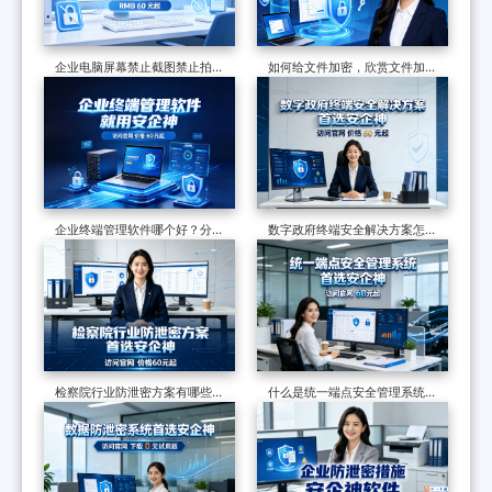
企业电脑屏幕禁止截图禁止拍
如何给文件加密，欣赏文件加密
照，一个软件从技术到落地，一
软件的7个防泄密措施，可加密
篇讲透
可审计
企业终端管理软件哪个好？分享
数字政府终端安全解决方案怎么
一款软件的七大功能，防护终端
做？终端安全管理系统如何守护
安全超有效
政企终端安全？
检察院行业防泄密方案有哪些？
什么是统一端点安全管理系统？
制度和软件技术的构建，适合全
六个核心功能了解它的真面目
国检察院批量部署