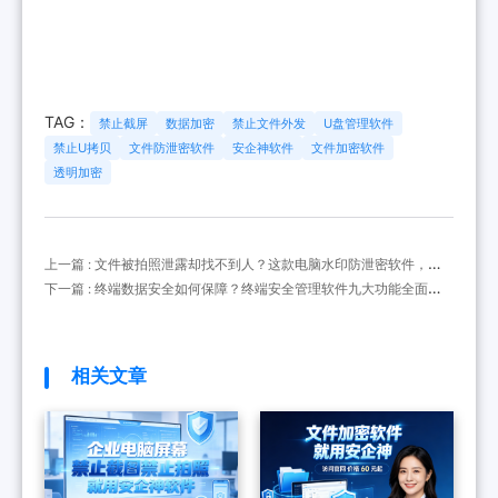
TAG：
禁止截屏
数据加密
禁止文件外发
U盘管理软件
禁止U拷贝
文件防泄密软件
安企神软件
文件加密软件
透明加密
上一篇 : 文件被拍照泄露却找不到人？这款电脑水印防泄密软件，能
直接揪出泄密者的电脑
下一篇 : 终端数据安全如何保障？终端安全管理软件九大功能全面解
析
相关文章