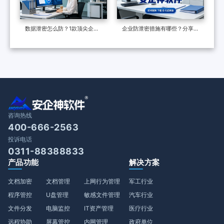
数据泄密怎么防？1款顶尖企业
企业防泄密措施有哪些？分享一
级数据防泄漏系统力荐，效果很
个防泄密软件，防泄密的六种多
好
维度措施
咨询热线
400-666-2563
投诉电话
0311-88388833
产品功能
解决方案
文档加密
文档管理
上网行为管理
军工行业
程序管控
U盘管理
敏感文件管理
汽车行业
文件分发
电脑监控
IT资产管理
医疗行业
远程协助
屏幕管控
内网管理
政府单位