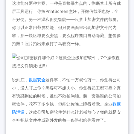
这功能分两种方案。一种是直接暴力点的，彻底禁止所有截
屏工具运行，你按PrintScreen也好，开微信截图也好，全
不好使。另一种温和但更智能——只禁止加密文件的截屏。
你可以正常用截屏功能，但只要画面里出现加密文件的内
容，那一块区域要么变黑，要么程序窗口自动隐藏。想偷偷
拍照？照片拍出来跟打了马赛克一样。
说到底，
数据安全
这件事，不怕一万就怕万一。你觉得公司
小，没人盯上你？黑客可不嫌肉小。你觉得员工都可靠？真
有诱惑到位的时候，谁也不敢拍胸脯。装一套靠谱的公司加
密软件，花不了多少钱，但能让你晚上睡得着觉。企业
数据
防泄漏
，这款公司加密软件凭什么让老板放心？凭的就是安
企神把从文件生成到外发的每一条路都给你看住了。