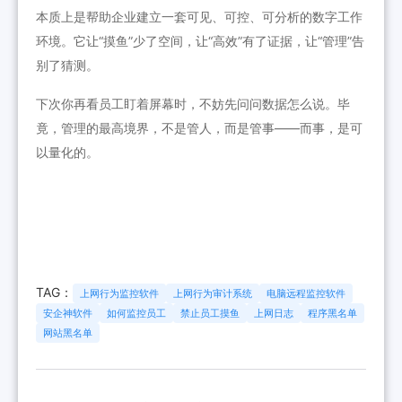
本质上是帮助企业建立一套可见、可控、可分析的数字工作
环境。它让“摸鱼”少了空间，让“高效”有了证据，让“管理”告
别了猜测。
下次你再看员工盯着屏幕时，不妨先问问数据怎么说。毕
竟，管理的最高境界，不是管人，而是管事——而事，是可
以量化的。
TAG：
上网行为监控软件
上网行为审计系统
电脑远程监控软件
安企神软件
如何监控员工
禁止员工摸鱼
上网日志
程序黑名单
网站黑名单