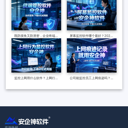
大隐患的解决方案
既防摸鱼又防泄密，​企业终端管
屏幕监控软件哪个最好？2026
控软件的7大防护措施，干货分
年好评度名列榜首的屏幕监控软
享
件推荐！
监控上网用什么软件？上网行为
公司能监控员工上网痕迹吗？
监控软件八大功能科普，防摸鱼
能，监控软件6个功能记录一切
利器
咨询热线