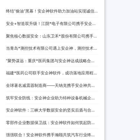
终结“偷油”黑幕！安企神软件助力加油站实现诚信
经营，挽回消费者信任
安全+智造双升级！江阴*电子有限公司携手安企神
开启企业防护新时代！
聚焦核心数据安全：山东卫禾*股份有限公司携手安
企神软件构建防泄密屏障！
当青岛*测控技术有限公司遇上安企神，测控技术数
据安全将迎来哪些新变化？
‌"聚势谋远：重庆*医药集团与安企神达成战略合
作，探索医药+科技融合发展新路径！
福建*医药公司联手安企神软件，成功落地应用程
序、网站黑名单设置与USB管控方案！
全球著名减震器制造商——天纳克携手安企神共筑
安全制造新防线
筑牢安全防线：安企神企业助力特种设备机械企业
数据防泄密解决方案
安企神软件：三峡大学数据安全的坚实后盾与合作
伙伴
零部件企业数据保卫战：安企神软件如何筑起防泄
密铜墙铁壁
强强联合！安企神软件携手瀚颐共筑汽车行业终端