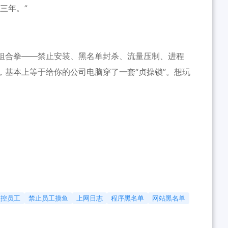
三年。”
组合拳——禁止安装、黑名单封杀、流量压制、进程
，基本上等于给你的公司电脑穿了一套“贞操锁”。想玩
监控员工
禁止员工摸鱼
上网日志
程序黑名单
网站黑名单