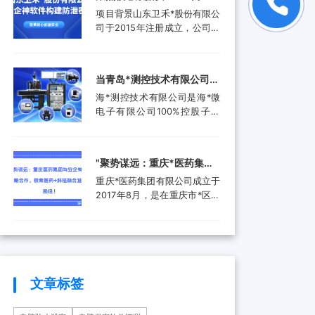
品。还进入了汽车电子行业、
工作人员就选择引入了安企...
禾*股份有限公司携手安企神
项目背景山东卫禾*股份有限公
航空航天行业、工业控制行
软件构建防泄密屏障！
司于2015年注册成立，公司拥
业、医疗器械行业和消费电子
有总资产1.5亿元，公司具有齿
行业，为客户提供更广泛的高
轮检测中心、三坐标测量仪、
附加值产品和服务。随着科技
全谱直读光谱仪等关键研发设
产业的快速发展和市场需求的
当青岛*测控技术有限公司遇
备。运用UGNX7.5、
增加，现已成功转型为一家提
上安企神，测控技术数据安
海*测控技术有限公司是海*微
MASTA5.4等研发软件进行研
供完整解...
全将迎来哪些新变化？
电子有限公司100%控股子公
发，具有强大的技术研发能
司，是由青岛市政府、山东省
力，拥有31项专利，坚持产学
政府及行业领军企业共同出资
研结合，设有山东卫禾*技术研
成立的第三方检测平台。旨在
究院，并不断加强研发平台建
‌"聚势谋远：重庆*医药集团
集成电路可靠性验证及测试分
设，打造创新型企业...
与安企神达成战略合作，探
重庆*医药集团有限公司成立于
析领域打造国内一流集成电路
索医药+科技融合发展新路
2017年8月，是在重庆市*区医
检测、分析、设计开发及技术
药（集团）有限责任公司基础
解决方案等集成电路产业共性
径！
上组建成立的大型医药产业企
技术服务平台。海*以海洋装备
业。是重庆*经济技术开发（集
和高端设备集成电路可靠性验
团）有限公司控股的混合所有
证和测试分析为特色，主要为
制企业和市级重点项目三峡国
海...
际健康产业园投资单位，位列
文章标签
全国百强医药流通企业。公司
下辖重庆*制药有限公司、*医