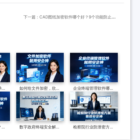
下一篇 : CAD图纸加密软件哪个好？9个功能防止图
纸泄密
单？
如何给文件加密，欣赏
企业终端管理软件哪个
制飞
文件加密软件的7个防
好？分享一款软件的七
订单
泄密措施，可加密可审
大功能，防护终端安全
计
超有效
？推
数字政府终端安全解决
检察院行业防泄密方案
7个
方案怎么做？终端安全
有哪些？制度和软件技
管理系统如何守护政企
术的构建，适合全国检