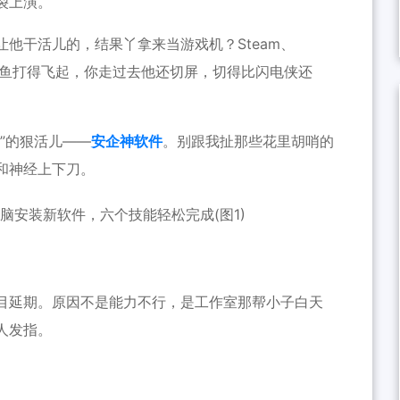
裂上演。
他干活儿的，结果丫拿来当游戏机？Steam、
班摸鱼打得飞起，你走过去他还切屏，切得比闪电侠还
”的狠活儿——
安企神软件
。别跟我扯那些花里胡哨的
和神经上下刀。
目延期。原因不是能力不行，是工作室那帮小子白天
人发指。
。