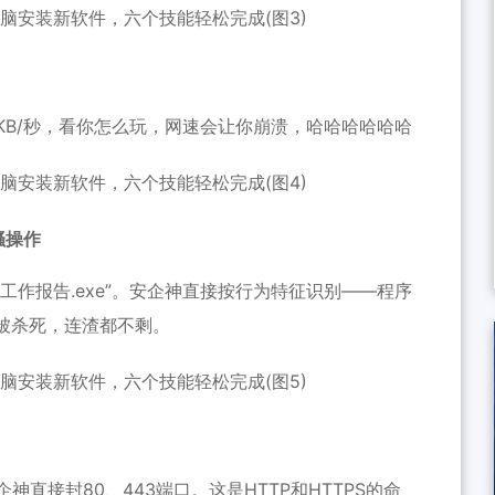
KB/秒，看你怎么玩，网速会让你崩溃，哈哈哈哈哈哈
骚操作
工作报告.exe”。安企神直接按行为特征识别——程序
被杀死，连渣都不剩。
直接封80、443端口。这是HTTP和HTTPS的命