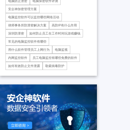
电脑防止泄密
电脑保密软件评测
药科技重庆有限公司、重庆*肿
瘤医院等十余家子公司...
安企神加密管理方案
电脑监控软件可以监控哪些网络活动
律师事务所防泄密解决方案
高防IP有什么作用
深圳防泄密
如何防止员工在工作时间玩游戏赚钱
常见的电脑监控软件有哪些
用什么软件管理员工上网行为
电脑监视
内网监控软件
员工电脑监控有哪些免费的软件
如何有效防止文件泄露
勒索病毒防护