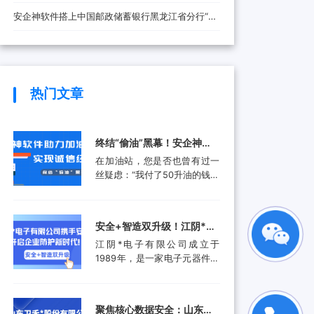
安全防线
安企神软件搭上中国邮政储蓄银行黑龙江省分行“快
车”，将带来哪些改变？
热门文章
终结“偷油”黑幕！安企神软
件助力加油站实现诚信经
在加油站，您是否也曾有过一
营，挽回消费者信任
丝疑虑：“我付了50升油的钱，
油箱真的加满了50升吗？”这并
非空穴来风。近年来，部分加
油站通过“阴阳电脑”、作弊软
安全+智造双升级！江阴*电
件等高科技手段偷油偷税的行
子有限公司携手安企神开启
江阴*电子有限公司成立于
为屡被曝光，不仅让消费者蒙
企业防护新时代！
1989年，是一家电子元器件集
受经济损失，更严重侵蚀了行
成设计和生产服务的领先供应
业的公信力。面对这一行业顽
商。产品应用包括数据采集、
疾，监管部门也是头疼不已。
计算机外围设备和其他电子产
某地区产品质量检验研究院的
聚焦核心数据安全：山东卫