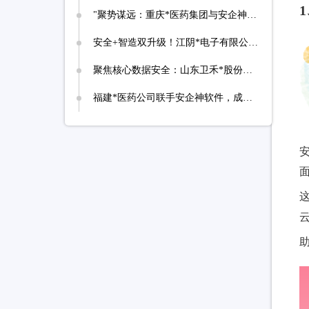
‌"聚势谋远：重庆*医药集团与安企神达成战略合作，探索医药+科技融合发展新路径！
安全+智造双升级！江阴*电子有限公司携手安企神开启企业防护新时代！
聚焦核心数据安全：山东卫禾*股份有限公司携手安企神软件构建防泄密屏障！
福建*医药公司联手安企神软件，成功落地应用程序、网站黑名单设置与USB管控方案！