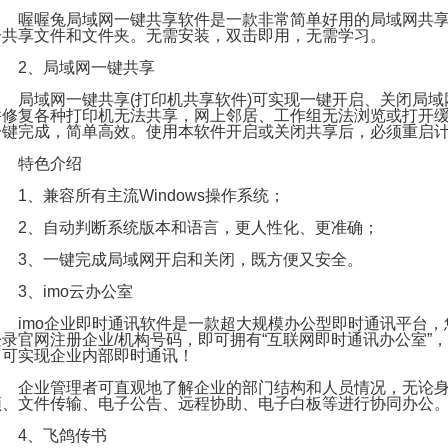
喔喔兔局域网一键共享软件是一款非常简单好用的局域网共享
击共享文件和文件夹。无需安装，双击即用，无需学习。
2、局域网一键共享
局域网一键共享(打印机共享软件)可实现一键开启、关闭局域网
并修复各种打印机无法共享，网上邻居、工作组无法浏览或打开
一键完成，简单高效。使用本软件开启或关闭共享后，必须重启
特色介绍
1、兼容所有主流Windows操作系统；
2、自动判断系统版本和语言，更人性化、更准确；
3、一键完成局域网开启和关闭，既方便又安全。
3、imo云办公室
imo企业即时通讯软件是一款超大规模办公型即时通讯平台，您
登录官网注册企业/机构号码，即可拥有“互联网即时通讯办公室”
即可实现企业内部即时通讯！
企业管理者可直观地了解企业的部门结构和人员情况，无论身
频、文件传输、电子公告、远程协助、电子白板等进行协同办公
4、飞鸽传书