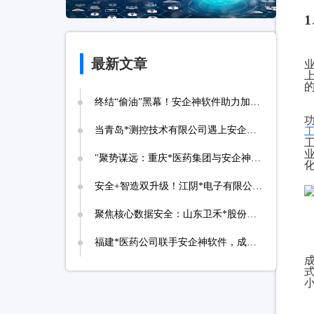
最新文章
终结“偷油”黑幕！安企神软件助力加油站实现诚信经营，挽回消费者信任
当青岛*测控技术有限公司遇上安企神，测控技术数据安全将迎来哪些新变化？
‌"聚势谋远：重庆*医药集团与安企神达成战略合作，探索医药+科技融合发展新路径！
安全+智造双升级！江阴*电子有限公司携手安企神开启企业防护新时代！
聚焦核心数据安全：山东卫禾*股份有限公司携手安企神软件构建防泄密屏障！
福建*医药公司联手安企神软件，成功落地应用程序、网站黑名单设置与USB管控方案！