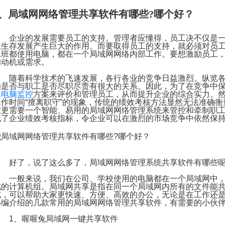
1、局域网网络管理共享软件有哪些?哪个好？
企业的发展需要员工的支持。管理者应懂得，员工决不仅是一
业生存发展产生巨大的作用。而要取得员工的支持，就必须对员
上班都使用电脑，都在一个局域网网络内部工作。要想激励员工
的动机或需求。
随着科学技术的飞速发展，各行各业的竞争日益激烈。纵览各
功是否与职工是否尽职尽责有很大的关系。因此，为了在竞争中
工电脑监控
方案来评价和管理员工，从而提升企业的综合实力。
工作时间“擅离职守”的现象，传统的绩效考核方法显然无法准确
业更需要一个智能、易用的局域网网络管理系统来管控和牵制职
化了企业绩效考核指标，令企业可以在激烈的市场竞争中依然保
好了，说了这么多了，局域网网络管理系统共享软件有哪些
一般来说，我们在公司、学校使用的电脑都在一个局域网中，
成的计算机组。局域网共享是指在同一个局域网内所有的文件能
式，可以帮助大家更快速、方便、高效的办公，无论是在工作还
小编介绍的几款常用的局域网网络管理共享软件，有需要的小伙
1、喔喔兔局域网一键共享软件