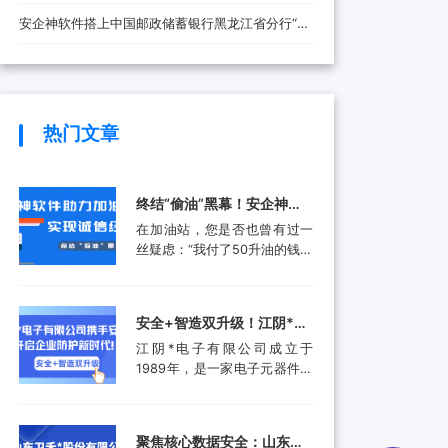
安全防线
安企神软件搭上中国邮政储蓄银行黑龙江省分行“快
车”，将带来哪些改变？
热门文章
终结“偷油”黑幕！安企神软
件助力加油站实现诚信经
在加油站，您是否也曾有过一
营，挽回消费者信任
丝疑虑：“我付了50升油的钱，
油箱真的加满了50升吗？”这并
非空穴来风。近年来，部分加
油站通过“阴阳电脑”、作弊软
安全+智造双升级！江阴*电
件等高科技手段偷油偷税的行
子有限公司携手安企神开启
江阴*电子有限公司成立于
为屡被曝光，不仅让消费者蒙
企业防护新时代！
1989年，是一家电子元器件集
受经济损失，更严重侵蚀了行
成设计和生产服务的领先供应
业的公信力。面对这一行业顽
商。产品应用包括数据采集、
疾，监管部门也是头疼不已。
计算机外围设备和其他电子产
某地区产品质量检验研究院的
聚焦核心数据安全：山东卫