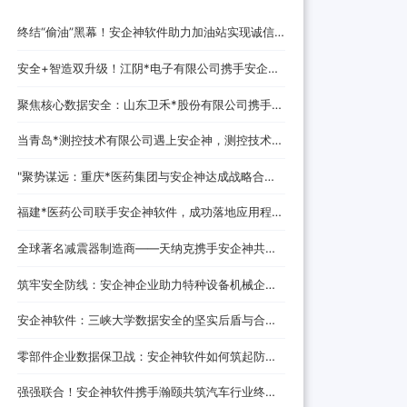
终结“偷油”黑幕！安企神软件助力加油站实现诚信
经营，挽回消费者信任
安全+智造双升级！江阴*电子有限公司携手安企神
开启企业防护新时代！
聚焦核心数据安全：山东卫禾*股份有限公司携手安
企神软件构建防泄密屏障！
当青岛*测控技术有限公司遇上安企神，测控技术数
据安全将迎来哪些新变化？
‌"聚势谋远：重庆*医药集团与安企神达成战略合
作，探索医药+科技融合发展新路径！
福建*医药公司联手安企神软件，成功落地应用程
序、网站黑名单设置与USB管控方案！
全球著名减震器制造商——天纳克携手安企神共筑
安全制造新防线
筑牢安全防线：安企神企业助力特种设备机械企业
数据防泄密解决方案
安企神软件：三峡大学数据安全的坚实后盾与合作
伙伴
零部件企业数据保卫战：安企神软件如何筑起防泄
密铜墙铁壁
强强联合！安企神软件携手瀚颐共筑汽车行业终端