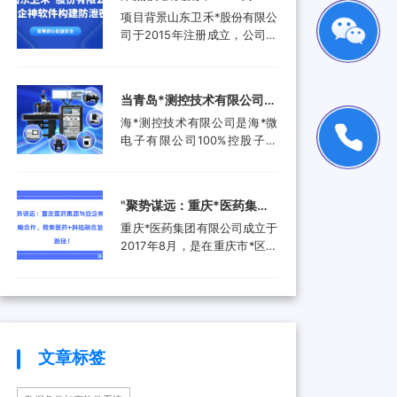
品。还进入了汽车电子行业、
工作人员就选择引入了安企...
禾*股份有限公司携手安企神
项目背景山东卫禾*股份有限公
航空航天行业、工业控制行
软件构建防泄密屏障！
司于2015年注册成立，公司拥
业、医疗器械行业和消费电子
有总资产1.5亿元，公司具有齿
行业，为客户提供更广泛的高
轮检测中心、三坐标测量仪、
附加值产品和服务。随着科技
全谱直读光谱仪等关键研发设
产业的快速发展和市场需求的
当青岛*测控技术有限公司遇
备。运用UGNX7.5、
增加，现已成功转型为一家提
上安企神，测控技术数据安
海*测控技术有限公司是海*微
MASTA5.4等研发软件进行研
供完整解...
全将迎来哪些新变化？
电子有限公司100%控股子公
发，具有强大的技术研发能
司，是由青岛市政府、山东省
力，拥有31项专利，坚持产学
政府及行业领军企业共同出资
研结合，设有山东卫禾*技术研
成立的第三方检测平台。旨在
究院，并不断加强研发平台建
‌"聚势谋远：重庆*医药集团
集成电路可靠性验证及测试分
设，打造创新型企业...
与安企神达成战略合作，探
重庆*医药集团有限公司成立于
析领域打造国内一流集成电路
索医药+科技融合发展新路
2017年8月，是在重庆市*区医
检测、分析、设计开发及技术
药（集团）有限责任公司基础
解决方案等集成电路产业共性
径！
上组建成立的大型医药产业企
技术服务平台。海*以海洋装备
业。是重庆*经济技术开发（集
和高端设备集成电路可靠性验
团）有限公司控股的混合所有
证和测试分析为特色，主要为
制企业和市级重点项目三峡国
海...
际健康产业园投资单位，位列
文章标签
全国百强医药流通企业。公司
下辖重庆*制药有限公司、*医