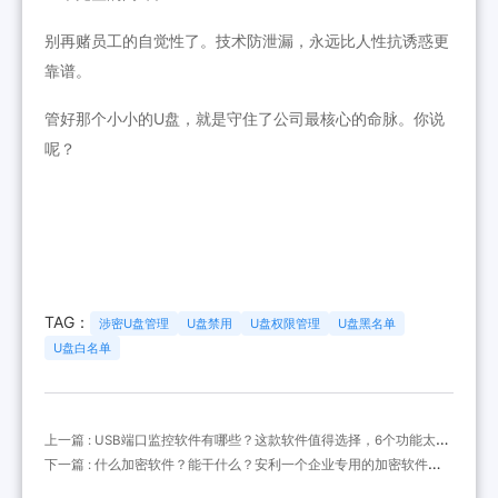
别再赌员工的自觉性了。技术防泄漏，永远比人性抗诱惑更
靠谱。
管好那个小小的U盘，就是守住了公司最核心的命脉。你说
呢？
TAG：
涉密U盘管理
U盘禁用
U盘权限管理
U盘黑名单
U盘白名单
上一篇 : USB端口监控软件有哪些？这款软件值得选择，6个功能太赞
了
下一篇 : 什么加密软件？能干什么？安利一个企业专用的加密软件以
及9个牛气功能