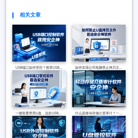
相关文章
USB端口如何管控？推荐USB管
如何实现公司电脑禁止拷贝文件
控软件，7个措施管控USB端口
到u盘？请带走这两份操作指南
一键批量禁用U盘，这款USB管
什么是移动存储介质审计？一款
控软件凭借5大功能做到精细管
审计软件告诉你，六大功能为移
控
动存储介质设限