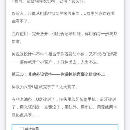
U盘写。适合领导发资料、公司下发文件。
仅写入：只能从电脑往U盘里拷贝东西，U盘里的东西连看
都看不了。
允许使用：完全放开，但配合记录功能，你用的每一步我都
知道。
你说这设计牛不牛？相当于你既要防小偷，又不想把门焊死
——那你就开个小窗户，手能伸出去，人出不去。
第三步：其他外设管控——你漏掉的窟窿全给你补上
你以为只管U盘就完事了？太天真了。
有些老油条，U盘被封了，转头用蓝牙传给手机；蓝牙被封
了，用光驱刻盘；光驱没了，用红外、用串口、用无线网卡
做热点共享……