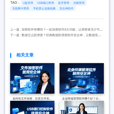
TAG：
U盘管理
USB端口禁用
蓝牙禁用
光驱禁用
无线网卡禁用
手机禁止连接电脑
安企神软件
上一篇 : 加密软件有哪些？一款加密软件8大功能，让泄密者无计可
施！
下一篇 : 数据怎么防泄密？经典数据防泄密软件安企神，让数据坚如
磐石
相关文章
如何给文件加密，欣赏文件加密
企业终端管理软件哪个好？分享
软件的7个防泄密措施，可加密
一款软件的七大功能，防护终端
可审计
安全超有效