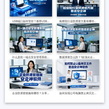
USB端口如何管控？推荐USB管
检察院行业防泄密方案有哪些？
控软件，7个措施管控USB端口
制度和软件技术的构建，适合全
国检察院批量部署
什么是统一端点安全管理系统？
数据泄密怎么防？1款顶尖企业
六个核心功能了解它的真面目
级数据防泄漏系统力荐，效果很
好
企业防泄密措施有哪些？分享一
如何实现公司电脑禁止拷贝文件
个防泄密软件，防泄密的六种多
到u盘？请带走这两份操作指南
维度措施