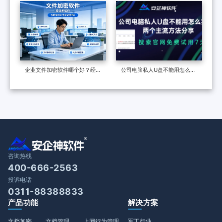
黑，这款软件好评率98%！七
法，既有效又不伤人心
个功能实测合格
企业文件加密软件哪个好？经典
公司电脑私人U盘不能用怎么实
安企神如何加密？7个功能揭秘
现？两个主流方法分享
咨询热线
400-666-2563
投诉电话
0311-88388833
产品功能
解决方案
文档加密
文档管理
上网行为管理
军工行业