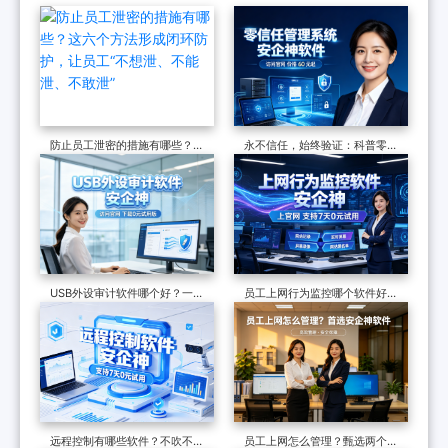
防止员工泄密的措施有哪些？这
永不信任，始终验证：科普零信
六个方法形成闭环防护，让员
任管理系统的5个强悍功能
工“不想泄、不能泄、不敢泄”
USB外设审计软件哪个好？一款
员工上网行为监控哪个软件好？
经典介绍，六大功能管控USB设
经典软件的8个功能，禁止上网
备
摸鱼
远程控制有哪些软件？不吹不
员工上网怎么管理？甄选两个方