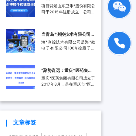
品。还进入了汽车电子行业、
工作人员就选择引入了安企...
禾*股份有限公司携手安企神
项目背景山东卫禾*股份有限公
航空航天行业、工业控制行
软件构建防泄密屏障！
司于2015年注册成立，公司拥
业、医疗器械行业和消费电子
有总资产1.5亿元，公司具有齿
行业，为客户提供更广泛的高
轮检测中心、三坐标测量仪、
附加值产品和服务。随着科技
全谱直读光谱仪等关键研发设
产业的快速发展和市场需求的
当青岛*测控技术有限公司遇
备。运用UGNX7.5、
增加，现已成功转型为一家提
上安企神，测控技术数据安
海*测控技术有限公司是海*微
MASTA5.4等研发软件进行研
供完整解...
全将迎来哪些新变化？
电子有限公司100%控股子公
发，具有强大的技术研发能
司，是由青岛市政府、山东省
力，拥有31项专利，坚持产学
政府及行业领军企业共同出资
研结合，设有山东卫禾*技术研
成立的第三方检测平台。旨在
究院，并不断加强研发平台建
‌"聚势谋远：重庆*医药集团
集成电路可靠性验证及测试分
设，打造创新型企业...
与安企神达成战略合作，探
重庆*医药集团有限公司成立于
析领域打造国内一流集成电路
索医药+科技融合发展新路
2017年8月，是在重庆市*区医
检测、分析、设计开发及技术
药（集团）有限责任公司基础
解决方案等集成电路产业共性
径！
上组建成立的大型医药产业企
技术服务平台。海*以海洋装备
业。是重庆*经济技术开发（集
和高端设备集成电路可靠性验
团）有限公司控股的混合所有
证和测试分析为特色，主要为
制企业和市级重点项目三峡国
海...
际健康产业园投资单位，位列
文章标签
全国百强医药流通企业。公司
下辖重庆*制药有限公司、*医