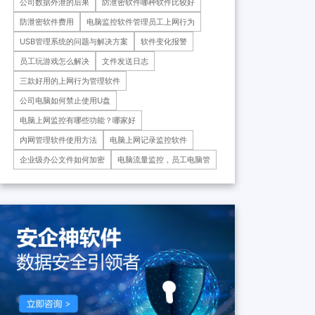
公司数据外泄的后果
防泄密软件哪种软件比较好
药科技重庆有限公司、重庆*肿
瘤医院等十余家子公司...
防泄密软件费用
电脑监控软件管理员工上网行为
USB管理系统的问题与解决方案
软件变化报警
员工玩游戏怎么解决
文件发送日志
三款好用的上网行为管理软件
公司电脑如何禁止使用U盘
电脑上网监控有哪些功能？哪家好
内网管理软件使用方法
电脑上网记录监控软件
企业级办公文件如何加密
电脑流量监控，员工电脑管