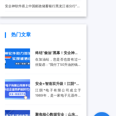
安全防线
安企神软件搭上中国邮政储蓄银行黑龙江省分行“快
车”，将带来哪些改变？
热门文章
终结“偷油”黑幕！安企神软
件助力加油站实现诚信经
在加油站，您是否也曾有过一
营，挽回消费者信任
丝疑虑：“我付了50升油的钱，
油箱真的加满了50升吗？”这并
非空穴来风。近年来，部分加
油站通过“阴阳电脑”、作弊软
安全+智造双升级！江阴*电
件等高科技手段偷油偷税的行
子有限公司携手安企神开启
江阴*电子有限公司成立于
为屡被曝光，不仅让消费者蒙
企业防护新时代！
1989年，是一家电子元器件集
受经济损失，更严重侵蚀了行
成设计和生产服务的领先供应
业的公信力。面对这一行业顽
商。产品应用包括数据采集、
疾，监管部门也是头疼不已。
计算机外围设备和其他电子产
某地区产品质量检验研究院的
聚焦核心数据安全：山东卫