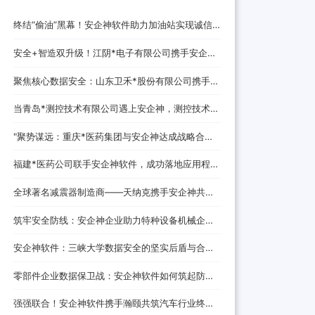
终结“偷油”黑幕！安企神软件助力加油站实现诚信
经营，挽回消费者信任
安全+智造双升级！江阴*电子有限公司携手安企神
开启企业防护新时代！
聚焦核心数据安全：山东卫禾*股份有限公司携手安
企神软件构建防泄密屏障！
当青岛*测控技术有限公司遇上安企神，测控技术数
据安全将迎来哪些新变化？
‌"聚势谋远：重庆*医药集团与安企神达成战略合
作，探索医药+科技融合发展新路径！
福建*医药公司联手安企神软件，成功落地应用程
序、网站黑名单设置与USB管控方案！
全球著名减震器制造商——天纳克携手安企神共筑
安全制造新防线
筑牢安全防线：安企神企业助力特种设备机械企业
数据防泄密解决方案
安企神软件：三峡大学数据安全的坚实后盾与合作
伙伴
零部件企业数据保卫战：安企神软件如何筑起防泄
密铜墙铁壁
强强联合！安企神软件携手瀚颐共筑汽车行业终端