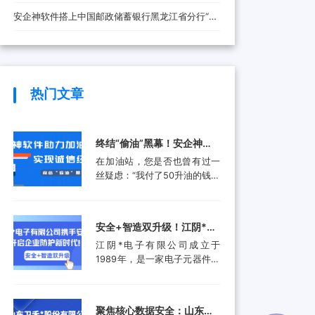
安全防线
安企神软件搭上中国邮政储蓄银行黑龙江省分行“快
车”，将带来哪些改变？
热门文章
终结“偷油”黑幕！安企神软
件助力加油站实现诚信经
在加油站，您是否也曾有过一
营，挽回消费者信任
丝疑虑：“我付了50升油的钱，
油箱真的加满了50升吗？”这并
非空穴来风。近年来，部分加
油站通过“阴阳电脑”、作弊软
安全+智造双升级！江阴*电
件等高科技手段偷油偷税的行
子有限公司携手安企神开启
江阴*电子有限公司成立于
为屡被曝光，不仅让消费者蒙
企业防护新时代！
1989年，是一家电子元器件集
受经济损失，更严重侵蚀了行
成设计和生产服务的领先供应
业的公信力。面对这一行业顽
商。产品应用包括数据采集、
疾，监管部门也是头疼不已。
计算机外围设备和其他电子产
某地区产品质量检验研究院的
聚焦核心数据安全：山东卫