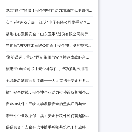
终结“偷油”黑幕！安企神软件助力加油站实现诚信
经营，挽回消费者信任
安全+智造双升级！江阴*电子有限公司携手安企神
开启企业防护新时代！
聚焦核心数据安全：山东卫禾*股份有限公司携手安
企神软件构建防泄密屏障！
当青岛*测控技术有限公司遇上安企神，测控技术数
据安全将迎来哪些新变化？
‌"聚势谋远：重庆*医药集团与安企神达成战略合
作，探索医药+科技融合发展新路径！
福建*医药公司联手安企神软件，成功落地应用程
序、网站黑名单设置与USB管控方案！
全球著名减震器制造商——天纳克携手安企神共筑
安全制造新防线
筑牢安全防线：安企神企业助力特种设备机械企业
数据防泄密解决方案
安企神软件：三峡大学数据安全的坚实后盾与合作
伙伴
零部件企业数据保卫战：安企神软件如何筑起防泄
密铜墙铁壁
强强联合！安企神软件携手瀚颐共筑汽车行业终端