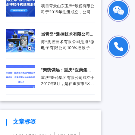
品。还进入了汽车电子行业、
工作人员就选择引入了安企...
禾*股份有限公司携手安企神
项目背景山东卫禾*股份有限公
航空航天行业、工业控制行
软件构建防泄密屏障！
司于2015年注册成立，公司拥
业、医疗器械行业和消费电子
有总资产1.5亿元，公司具有齿
行业，为客户提供更广泛的高
轮检测中心、三坐标测量仪、
附加值产品和服务。随着科技
全谱直读光谱仪等关键研发设
产业的快速发展和市场需求的
当青岛*测控技术有限公司遇
备。运用UGNX7.5、
增加，现已成功转型为一家提
上安企神，测控技术数据安
海*测控技术有限公司是海*微
MASTA5.4等研发软件进行研
供完整解...
全将迎来哪些新变化？
电子有限公司100%控股子公
发，具有强大的技术研发能
司，是由青岛市政府、山东省
力，拥有31项专利，坚持产学
政府及行业领军企业共同出资
研结合，设有山东卫禾*技术研
成立的第三方检测平台。旨在
究院，并不断加强研发平台建
‌"聚势谋远：重庆*医药集团
集成电路可靠性验证及测试分
设，打造创新型企业...
与安企神达成战略合作，探
重庆*医药集团有限公司成立于
析领域打造国内一流集成电路
索医药+科技融合发展新路
2017年8月，是在重庆市*区医
检测、分析、设计开发及技术
药（集团）有限责任公司基础
解决方案等集成电路产业共性
径！
上组建成立的大型医药产业企
技术服务平台。海*以海洋装备
业。是重庆*经济技术开发（集
和高端设备集成电路可靠性验
团）有限公司控股的混合所有
证和测试分析为特色，主要为
制企业和市级重点项目三峡国
海...
际健康产业园投资单位，位列
文章标签
全国百强医药流通企业。公司
下辖重庆*制药有限公司、*医