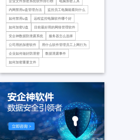
企业文件加密系统软件排行榜
电脑加密工具
药科技重庆有限公司、重庆*肿
瘤医院等十余家子公司...
内网禁用u盘管理办法
监控员工电脑能看到什么
如何禁用u盘
远程监控电脑软件哪个好
如何加密U盘
目前最好用的网络管理软件
安企神数据防泄露系统
服务器怎么选择
公司用的加密软件
用什么软件管理员工上网行为
企业如何做好防泄密
数据泄露事件
如何加密重要文件