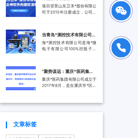
品。还进入了汽车电子行业、
工作人员就选择引入了安企...
禾*股份有限公司携手安企神
项目背景山东卫禾*股份有限公
航空航天行业、工业控制行
软件构建防泄密屏障！
司于2015年注册成立，公司拥
业、医疗器械行业和消费电子
有总资产1.5亿元，公司具有齿
行业，为客户提供更广泛的高
轮检测中心、三坐标测量仪、
附加值产品和服务。随着科技
全谱直读光谱仪等关键研发设
产业的快速发展和市场需求的
当青岛*测控技术有限公司遇
备。运用UGNX7.5、
增加，现已成功转型为一家提
上安企神，测控技术数据安
海*测控技术有限公司是海*微
MASTA5.4等研发软件进行研
供完整解...
全将迎来哪些新变化？
电子有限公司100%控股子公
发，具有强大的技术研发能
司，是由青岛市政府、山东省
力，拥有31项专利，坚持产学
政府及行业领军企业共同出资
研结合，设有山东卫禾*技术研
成立的第三方检测平台。旨在
究院，并不断加强研发平台建
‌"聚势谋远：重庆*医药集团
集成电路可靠性验证及测试分
设，打造创新型企业...
与安企神达成战略合作，探
重庆*医药集团有限公司成立于
析领域打造国内一流集成电路
索医药+科技融合发展新路
2017年8月，是在重庆市*区医
检测、分析、设计开发及技术
药（集团）有限责任公司基础
解决方案等集成电路产业共性
径！
上组建成立的大型医药产业企
技术服务平台。海*以海洋装备
业。是重庆*经济技术开发（集
和高端设备集成电路可靠性验
团）有限公司控股的混合所有
证和测试分析为特色，主要为
制企业和市级重点项目三峡国
海...
际健康产业园投资单位，位列
文章标签
全国百强医药流通企业。公司
下辖重庆*制药有限公司、*医