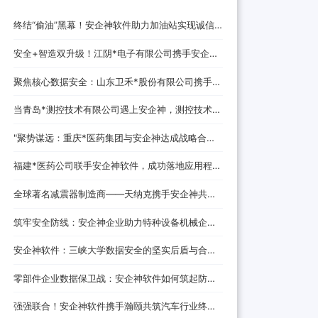
终结“偷油”黑幕！安企神软件助力加油站实现诚信
经营，挽回消费者信任
安全+智造双升级！江阴*电子有限公司携手安企神
开启企业防护新时代！
聚焦核心数据安全：山东卫禾*股份有限公司携手安
企神软件构建防泄密屏障！
当青岛*测控技术有限公司遇上安企神，测控技术数
据安全将迎来哪些新变化？
‌"聚势谋远：重庆*医药集团与安企神达成战略合
作，探索医药+科技融合发展新路径！
福建*医药公司联手安企神软件，成功落地应用程
序、网站黑名单设置与USB管控方案！
全球著名减震器制造商——天纳克携手安企神共筑
安全制造新防线
筑牢安全防线：安企神企业助力特种设备机械企业
数据防泄密解决方案
安企神软件：三峡大学数据安全的坚实后盾与合作
伙伴
零部件企业数据保卫战：安企神软件如何筑起防泄
密铜墙铁壁
强强联合！安企神软件携手瀚颐共筑汽车行业终端