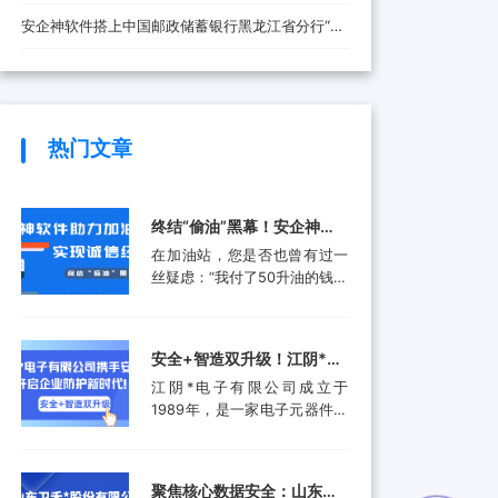
安全防线
安企神软件搭上中国邮政储蓄银行黑龙江省分行“快
车”，将带来哪些改变？
热门文章
终结“偷油”黑幕！安企神软
件助力加油站实现诚信经
在加油站，您是否也曾有过一
营，挽回消费者信任
丝疑虑：“我付了50升油的钱，
油箱真的加满了50升吗？”这并
非空穴来风。近年来，部分加
油站通过“阴阳电脑”、作弊软
安全+智造双升级！江阴*电
件等高科技手段偷油偷税的行
子有限公司携手安企神开启
江阴*电子有限公司成立于
为屡被曝光，不仅让消费者蒙
企业防护新时代！
1989年，是一家电子元器件集
受经济损失，更严重侵蚀了行
成设计和生产服务的领先供应
业的公信力。面对这一行业顽
商。产品应用包括数据采集、
疾，监管部门也是头疼不已。
计算机外围设备和其他电子产
某地区产品质量检验研究院的
聚焦核心数据安全：山东卫