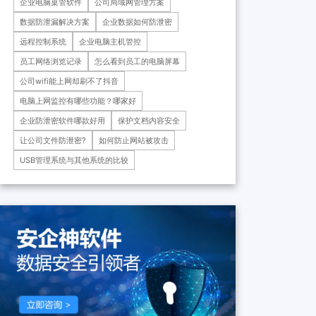
企业电脑桌管软件
公司局域网管理方案
药科技重庆有限公司、重庆*肿
瘤医院等十余家子公司...
数据防泄漏解决方案
企业数据如何防泄密
远程控制系统
企业电脑主机管控
员工网络浏览记录
怎么看到员工的电脑屏幕
公司wifi能上网却刷不了抖音
电脑上网监控有哪些功能？哪家好
企业防泄密软件哪款好用
保护文档内容安全
让公司文件防泄密?
如何防止网站被攻击
USB管理系统与其他系统的比较