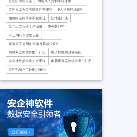
企业防泄密方案
网络准入控制系统作用
药科技重庆有限公司、重庆*肿
瘤医院等十余家子公司...
监控员工办公电脑软件有哪些
9大措施详细说明
如何给电脑录像不被发现
防泄密口诀
Office怎么给文档加密
安全防泄密
ac上网行为管理设备
10款真实好用的电脑屏幕监控软件
局域网监控软件能干什么
电子档案防泄密系统
安企神数据安全加密系统
电脑屏幕监控软件哪个好用
监控电脑坏了还能记录吗