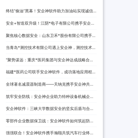
终结“偷油”黑幕！安企神软件助力加油站实现诚信
经营，挽回消费者信任
安全+智造双升级！江阴*电子有限公司携手安企神
开启企业防护新时代！
聚焦核心数据安全：山东卫禾*股份有限公司携手安
企神软件构建防泄密屏障！
当青岛*测控技术有限公司遇上安企神，测控技术数
据安全将迎来哪些新变化？
‌"聚势谋远：重庆*医药集团与安企神达成战略合
作，探索医药+科技融合发展新路径！
福建*医药公司联手安企神软件，成功落地应用程
序、网站黑名单设置与USB管控方案！
全球著名减震器制造商——天纳克携手安企神共筑
安全制造新防线
筑牢安全防线：安企神企业助力特种设备机械企业
数据防泄密解决方案
安企神软件：三峡大学数据安全的坚实后盾与合作
伙伴
零部件企业数据保卫战：安企神软件如何筑起防泄
密铜墙铁壁
强强联合！安企神软件携手瀚颐共筑汽车行业终端