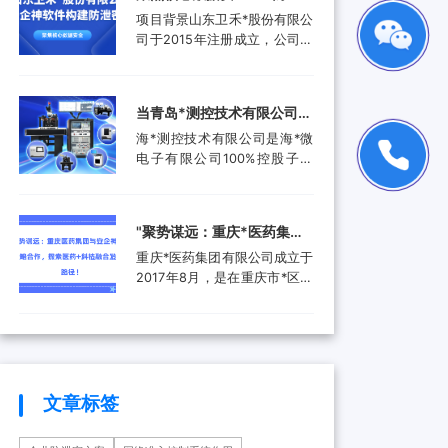
品。还进入了汽车电子行业、
工作人员就选择引入了安企...
禾*股份有限公司携手安企神
项目背景山东卫禾*股份有限公
航空航天行业、工业控制行
软件构建防泄密屏障！
司于2015年注册成立，公司拥
业、医疗器械行业和消费电子
有总资产1.5亿元，公司具有齿
行业，为客户提供更广泛的高
轮检测中心、三坐标测量仪、
附加值产品和服务。随着科技
全谱直读光谱仪等关键研发设
产业的快速发展和市场需求的
当青岛*测控技术有限公司遇
备。运用UGNX7.5、
增加，现已成功转型为一家提
上安企神，测控技术数据安
海*测控技术有限公司是海*微
MASTA5.4等研发软件进行研
供完整解...
全将迎来哪些新变化？
电子有限公司100%控股子公
发，具有强大的技术研发能
司，是由青岛市政府、山东省
力，拥有31项专利，坚持产学
政府及行业领军企业共同出资
研结合，设有山东卫禾*技术研
成立的第三方检测平台。旨在
究院，并不断加强研发平台建
‌"聚势谋远：重庆*医药集团
集成电路可靠性验证及测试分
设，打造创新型企业...
与安企神达成战略合作，探
重庆*医药集团有限公司成立于
析领域打造国内一流集成电路
索医药+科技融合发展新路
2017年8月，是在重庆市*区医
检测、分析、设计开发及技术
药（集团）有限责任公司基础
解决方案等集成电路产业共性
径！
上组建成立的大型医药产业企
技术服务平台。海*以海洋装备
业。是重庆*经济技术开发（集
和高端设备集成电路可靠性验
团）有限公司控股的混合所有
证和测试分析为特色，主要为
制企业和市级重点项目三峡国
海...
际健康产业园投资单位，位列
文章标签
全国百强医药流通企业。公司
下辖重庆*制药有限公司、*医