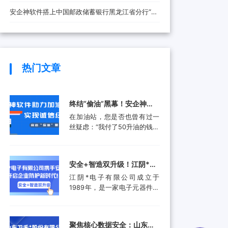
安全防线
安企神软件搭上中国邮政储蓄银行黑龙江省分行“快
车”，将带来哪些改变？
热门文章
终结“偷油”黑幕！安企神软
件助力加油站实现诚信经
在加油站，您是否也曾有过一
营，挽回消费者信任
丝疑虑：“我付了50升油的钱，
油箱真的加满了50升吗？”这并
非空穴来风。近年来，部分加
油站通过“阴阳电脑”、作弊软
安全+智造双升级！江阴*电
件等高科技手段偷油偷税的行
子有限公司携手安企神开启
江阴*电子有限公司成立于
为屡被曝光，不仅让消费者蒙
企业防护新时代！
1989年，是一家电子元器件集
受经济损失，更严重侵蚀了行
成设计和生产服务的领先供应
业的公信力。面对这一行业顽
商。产品应用包括数据采集、
疾，监管部门也是头疼不已。
计算机外围设备和其他电子产
某地区产品质量检验研究院的
聚焦核心数据安全：山东卫