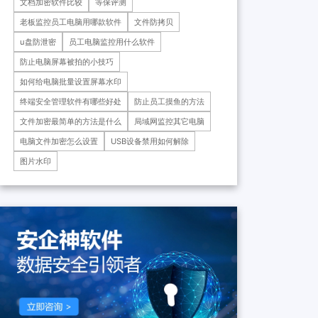
文档加密软件比较
等保评测
药科技重庆有限公司、重庆*肿
瘤医院等十余家子公司...
老板监控员工电脑用哪款软件
文件防拷贝
u盘防泄密
员工电脑监控用什么软件
防止电脑屏幕被拍的小技巧
如何给电脑批量设置屏幕水印
终端安全管理软件有哪些好处
防止员工摸鱼的方法
文件加密最简单的方法是什么
局域网监控其它电脑
电脑文件加密怎么设置
USB设备禁用如何解除
图片水印