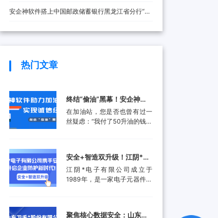
安全防线
安企神软件搭上中国邮政储蓄银行黑龙江省分行“快
车”，将带来哪些改变？
热门文章
终结“偷油”黑幕！安企神软
件助力加油站实现诚信经
在加油站，您是否也曾有过一
营，挽回消费者信任
丝疑虑：“我付了50升油的钱，
油箱真的加满了50升吗？”这并
非空穴来风。近年来，部分加
油站通过“阴阳电脑”、作弊软
安全+智造双升级！江阴*电
件等高科技手段偷油偷税的行
子有限公司携手安企神开启
江阴*电子有限公司成立于
为屡被曝光，不仅让消费者蒙
企业防护新时代！
1989年，是一家电子元器件集
受经济损失，更严重侵蚀了行
成设计和生产服务的领先供应
业的公信力。面对这一行业顽
商。产品应用包括数据采集、
疾，监管部门也是头疼不已。
计算机外围设备和其他电子产
某地区产品质量检验研究院的
聚焦核心数据安全：山东卫