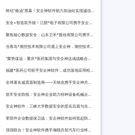
终结“偷油”黑幕！安企神软件助力加油站实现诚信
经营，挽回消费者信任
安全+智造双升级！江阴*电子有限公司携手安企神
开启企业防护新时代！
聚焦核心数据安全：山东卫禾*股份有限公司携手安
企神软件构建防泄密屏障！
当青岛*测控技术有限公司遇上安企神，测控技术数
据安全将迎来哪些新变化？
‌"聚势谋远：重庆*医药集团与安企神达成战略合
作，探索医药+科技融合发展新路径！
福建*医药公司联手安企神软件，成功落地应用程
序、网站黑名单设置与USB管控方案！
全球著名减震器制造商——天纳克携手安企神共筑
安全制造新防线
筑牢安全防线：安企神企业助力特种设备机械企业
数据防泄密解决方案
安企神软件：三峡大学数据安全的坚实后盾与合作
伙伴
零部件企业数据保卫战：安企神软件如何筑起防泄
密铜墙铁壁
强强联合！安企神软件携手瀚颐共筑汽车行业终端