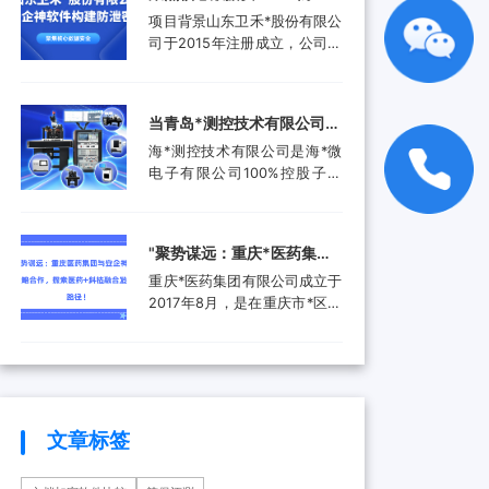
品。还进入了汽车电子行业、
工作人员就选择引入了安企...
禾*股份有限公司携手安企神
项目背景山东卫禾*股份有限公
航空航天行业、工业控制行
软件构建防泄密屏障！
司于2015年注册成立，公司拥
业、医疗器械行业和消费电子
有总资产1.5亿元，公司具有齿
行业，为客户提供更广泛的高
轮检测中心、三坐标测量仪、
附加值产品和服务。随着科技
全谱直读光谱仪等关键研发设
产业的快速发展和市场需求的
当青岛*测控技术有限公司遇
备。运用UGNX7.5、
增加，现已成功转型为一家提
上安企神，测控技术数据安
海*测控技术有限公司是海*微
MASTA5.4等研发软件进行研
供完整解...
全将迎来哪些新变化？
电子有限公司100%控股子公
发，具有强大的技术研发能
司，是由青岛市政府、山东省
力，拥有31项专利，坚持产学
政府及行业领军企业共同出资
研结合，设有山东卫禾*技术研
成立的第三方检测平台。旨在
究院，并不断加强研发平台建
‌"聚势谋远：重庆*医药集团
集成电路可靠性验证及测试分
设，打造创新型企业...
与安企神达成战略合作，探
重庆*医药集团有限公司成立于
析领域打造国内一流集成电路
索医药+科技融合发展新路
2017年8月，是在重庆市*区医
检测、分析、设计开发及技术
药（集团）有限责任公司基础
解决方案等集成电路产业共性
径！
上组建成立的大型医药产业企
技术服务平台。海*以海洋装备
业。是重庆*经济技术开发（集
和高端设备集成电路可靠性验
团）有限公司控股的混合所有
证和测试分析为特色，主要为
制企业和市级重点项目三峡国
海...
际健康产业园投资单位，位列
文章标签
全国百强医药流通企业。公司
下辖重庆*制药有限公司、*医