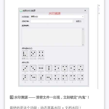
6️⃣ 水印溯源 —— 泄密文件一出现，立刻锁定“内鬼”！
最绝的是这个功能：动态屏幕水印 + 文档水印！