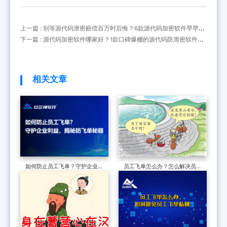
上一篇 : 别等源代码泄密赔偿百万时后悔？6款源代码加密软件早早部
署！精准预防源代码泄密问题！
下一篇 : 源代码加密软件哪家好？1款口碑爆棚的源代码防泄密软件分
享来了！
相关文章
如何防止员工飞单？守护企业利
员工飞单怎么办？怎么解决员工
益，揭秘防飞单秘籍
飞单?