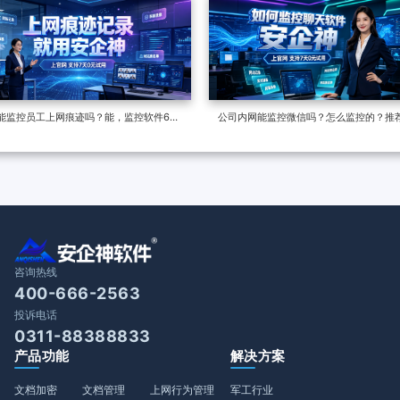
屏幕监控软件推荐！
功能科普，防摸鱼利器
能监控员工上网痕迹吗？能，监控软件6个
公司内网能监控微信吗？怎么监控的？推
记录一切
网监控软件
咨询热线
400-666-2563
投诉电话
0311-88388833
产品功能
解决方案
文档加密
文档管理
上网行为管理
军工行业