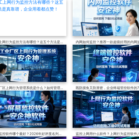
上网行为监控方法有哪些？这五个方法是
内网如何监控？推荐一款超级好用的内网
谱，企业用着都点赞！
软件，7个功能说清监控
厂区上网行为管理系统是什么？如何管理
既防摸鱼又防泄密，​企业终端管控软件的
安全？针对四大隐患的解决方案
护措施，干货分享
监控软件哪个最好？2026年好评度名列榜
监控上网用什么软件？上网行为监控软件