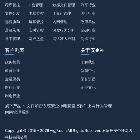
程序管控
U盘管理
敏感文件管理
汽车行业
文件分发
电脑监控
IT资产管理
医疗行业
远程协助
屏幕管控
内网管理
政府单位
屏幕录像
实时管控
深度行为分析
金融行业
补丁管理
网控堡垒
网络准入控制
制造行业
客户列表
关于安企神
政务机关
了解我们
教育行业
新闻中心
金融贸易
荣誉资质
医疗行业
企业文化
制造行业
旗下产品：
文件加密系统
安企神电脑监控软件
上网行为管理
内网管理系统
Copyright © 2015 - 2026 wgj7.com All Rights Reserved 石家庄安企神网络
科技有限公司