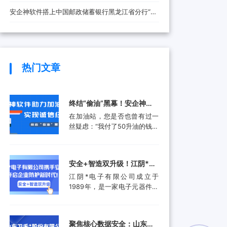
安全防线
安企神软件搭上中国邮政储蓄银行黑龙江省分行“快
车”，将带来哪些改变？
热门文章
终结“偷油”黑幕！安企神软
件助力加油站实现诚信经
在加油站，您是否也曾有过一
营，挽回消费者信任
丝疑虑：“我付了50升油的钱，
油箱真的加满了50升吗？”这并
非空穴来风。近年来，部分加
油站通过“阴阳电脑”、作弊软
安全+智造双升级！江阴*电
件等高科技手段偷油偷税的行
子有限公司携手安企神开启
江阴*电子有限公司成立于
为屡被曝光，不仅让消费者蒙
企业防护新时代！
1989年，是一家电子元器件集
受经济损失，更严重侵蚀了行
成设计和生产服务的领先供应
业的公信力。面对这一行业顽
商。产品应用包括数据采集、
疾，监管部门也是头疼不已。
计算机外围设备和其他电子产
某地区产品质量检验研究院的
聚焦核心数据安全：山东卫