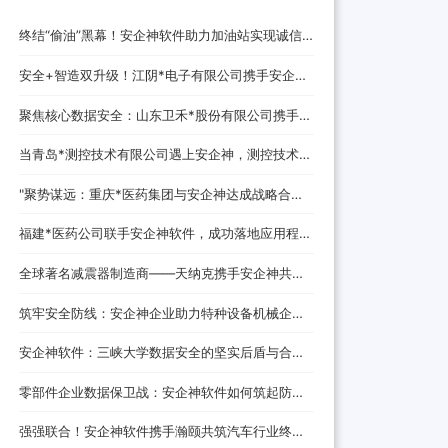
终结“偷油”黑幕！安企神软件助力加油站实现诚信
经营，挽回消费者信任
安全+智造双升级！江阴*电子有限公司携手安企神
开启企业防护新时代！
聚焦核心数据安全：山东卫禾*股份有限公司携手安
企神软件构建防泄密屏障！
当青岛*测控技术有限公司遇上安企神，测控技术数
据安全将迎来哪些新变化？
‌"聚势谋远：重庆*医药集团与安企神达成战略合
作，探索医药+科技融合发展新路径！
福建*医药公司联手安企神软件，成功落地应用程
序、网站黑名单设置与USB管控方案！
全球著名减震器制造商——天纳克携手安企神共筑
安全制造新防线
筑牢安全防线：安企神企业助力特种设备机械企业
数据防泄密解决方案
安企神软件：三峡大学数据安全的坚实后盾与合作
伙伴
零部件企业数据保卫战：安企神软件如何筑起防泄
密铜墙铁壁
强强联合！安企神软件携手瀚颐共筑汽车行业终端