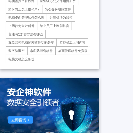
电脑监控平台软件
企业级办公文件如何加密
药科技重庆有限公司、重庆*肿
瘤医院等十余家子公司...
如何防止员工接私单?
怎么备份电脑文件
电脑桌面管理软件怎么选
计算机行为监控
上网行为审计科普
禁止员工上班刷抖音
普通u盘加密方法有哪些
五款监控电脑屏幕软件功能分享
监控员工上网内容
数字防泄密
水印防泄密软件
桌面管理软件免费版
电脑文档怎么备份