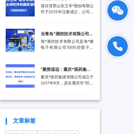
品。还进入了汽车电子行业、
工作人员就选择引入了安企...
禾*股份有限公司携手安企神
项目背景山东卫禾*股份有限公
航空航天行业、工业控制行
软件构建防泄密屏障！
司于2015年注册成立，公司拥
业、医疗器械行业和消费电子
有总资产1.5亿元，公司具有齿
行业，为客户提供更广泛的高
轮检测中心、三坐标测量仪、
附加值产品和服务。随着科技
全谱直读光谱仪等关键研发设
产业的快速发展和市场需求的
当青岛*测控技术有限公司遇
备。运用UGNX7.5、
增加，现已成功转型为一家提
上安企神，测控技术数据安
海*测控技术有限公司是海*微
MASTA5.4等研发软件进行研
供完整解...
全将迎来哪些新变化？
电子有限公司100%控股子公
发，具有强大的技术研发能
司，是由青岛市政府、山东省
力，拥有31项专利，坚持产学
政府及行业领军企业共同出资
研结合，设有山东卫禾*技术研
成立的第三方检测平台。旨在
究院，并不断加强研发平台建
‌"聚势谋远：重庆*医药集团
集成电路可靠性验证及测试分
设，打造创新型企业...
与安企神达成战略合作，探
重庆*医药集团有限公司成立于
析领域打造国内一流集成电路
索医药+科技融合发展新路
2017年8月，是在重庆市*区医
检测、分析、设计开发及技术
药（集团）有限责任公司基础
解决方案等集成电路产业共性
径！
上组建成立的大型医药产业企
技术服务平台。海*以海洋装备
业。是重庆*经济技术开发（集
和高端设备集成电路可靠性验
团）有限公司控股的混合所有
证和测试分析为特色，主要为
制企业和市级重点项目三峡国
海...
际健康产业园投资单位，位列
文章标签
全国百强医药流通企业。公司
下辖重庆*制药有限公司、*医