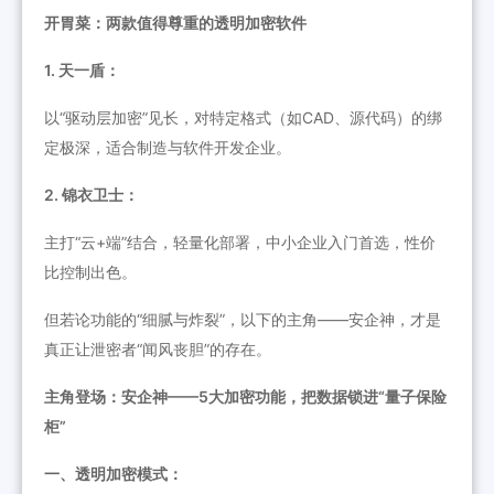
开胃菜：两款值得尊重的透明加密软件
1. 天一盾：
以“驱动层加密”见长，对特定格式（如CAD、源代码）的绑
定极深，适合制造与软件开发企业。
2. 锦衣卫士：
主打“云+端”结合，轻量化部署，中小企业入门首选，性价
比控制出色。
但若论功能的“细腻与炸裂”，以下的主角——安企神，才是
真正让泄密者“闻风丧胆”的存在。
主角登场：安企神——5大加密功能，把数据锁进“量子保险
柜”
一、透明加密模式：