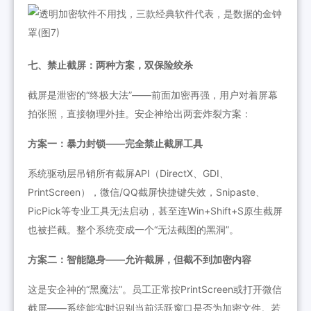
七、禁止截屏：两种方案，双保险绞杀
截屏是泄密的“终极大法”——前面加密再强，用户对着屏幕
拍张照，直接物理外挂。安企神给出两套炸裂方案：
方案一：暴力封锁——完全禁止截屏工具
系统驱动层吊销所有截屏API（DirectX、GDI、
PrintScreen），微信/QQ截屏快捷键失效，Snipaste、
PicPick等专业工具无法启动，甚至连Win+Shift+S原生截屏
也被拦截。整个系统变成一个“无法截图的黑洞”。
方案二：智能隐身——允许截屏，但截不到加密内容
这是安企神的“黑魔法”。员工正常按PrintScreen或打开微信
截屏——系统能实时识别当前活跃窗口是否为加密文件。若