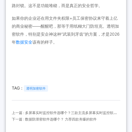
路封锁。这不是功能堆砌，而是真正的安全哲学。
如果你的企业还在用文件夹权限+员工保密协议来守着上亿
的商业秘密——醒醒吧，那等于用纸糊大门防坦克。透明加
密软件，特别是安企神这种“武装到牙齿”的方案，才是2026
年
数据安全
该有的样子。
TAG：
透明加密软件
上一篇 : 多屏幕实时监控软件选哪个？三款主流多屏幕实时监控软件
对比
下一篇 : 数据防泄密软件选哪个？ 力荐四款夯爆的软件