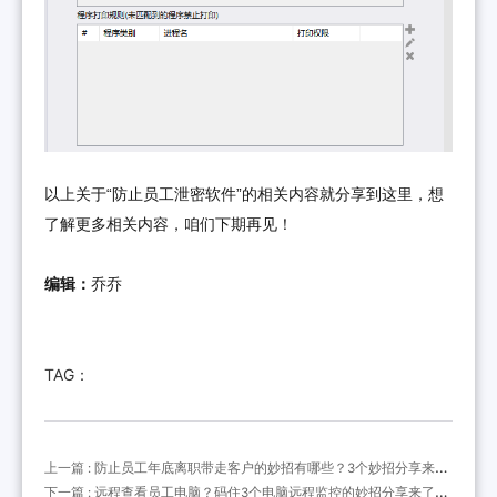
以上关于“防止员工泄密软件”的相关内容就分享到这里，想
了解更多相关内容，咱们下期再见！
编辑：
乔乔
TAG：
上一篇 : 防止员工年底离职带走客户的妙招有哪些？3个妙招分享来
了，防止员工离职带走客户单干！
下一篇 : 远程查看员工电脑？码住3个电脑远程监控的妙招分享来了，