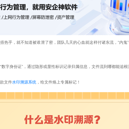
捂热乎，就不知道被谁泄了密，团队几天的心血就这样付诸东流，“内鬼
“数字身份证”，通过隐形或显性标识记录归属信息，文件流到哪都能追根
一款文件
水印溯源系统
，给文件烙上专属标记！