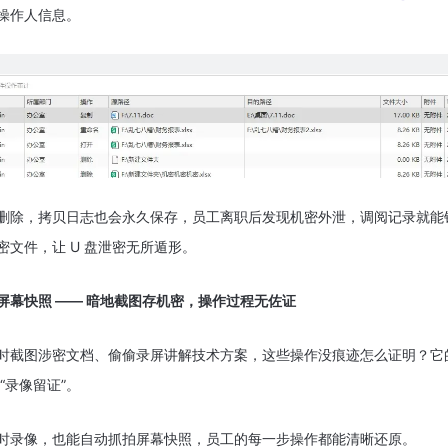
操作人信息。
删除，拷贝日志也会永久保存，员工离职后发现机密外泄，调阅记录就能
密文件，让 U 盘泄密无所遁形。
屏幕快照 —— 暗地截图存机密，操作过程无佐证
时截图涉密文档、偷偷录屏讲解技术方案，这些操作没痕迹怎么证明？它
“录像留证”。
时录像，也能自动抓拍屏幕快照，员工的每一步操作都能清晰还原。