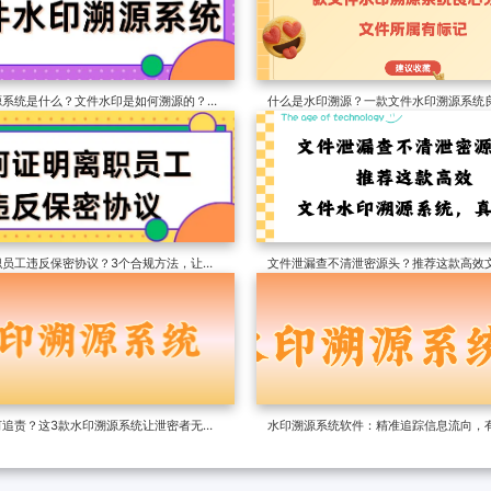
源系统是什么？文件水印是如何溯源的？
什么是水印溯源？一款文件水印溯源系统
整理！
件所属有标记
职员工违反保密协议？3个合规方法，让员
文件泄漏查不清泄密源头？推荐这款高效
系统，真香了
何追责？这3款水印溯源系统让泄密者无处
水印溯源系统软件：精准追踪信息流向，
泄露！