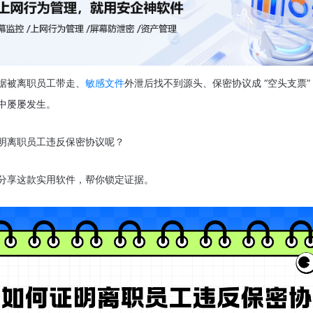
据被离职员工带走、
敏感文件
外泄后找不到源头、保密协议成 “空头支票”
中屡屡发生。
明离职员工违反保密协议呢？
分享这款实用软件，帮你锁定证据。