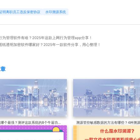
证明离职员工违反保密协议
水印溯源系统
 : 上网行为管理软件有啥？2025年这款上网行为管理app分享！
设计图纸透明加密软件哪家好？2025年一款软件分享，用心整理！
文章
统哪个最强？测评这款系统的8个牛逼功
溯源管控敏感数据的方法有哪些？4种溯
据妙招分享来了！