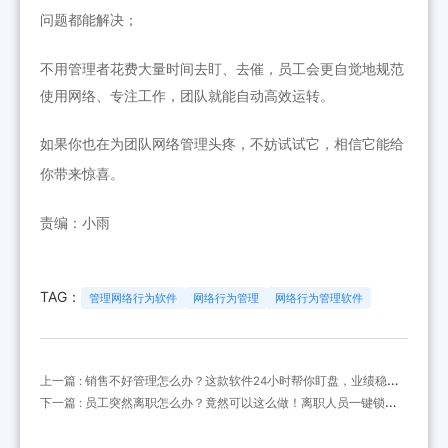
问题都能
解决；
不用管理者花费大量时间去盯、去催，员工会更自觉地规范
使用网络、专注工作，团队就能自动高效运转。
如果你也在为团队网络管理头疼，不妨试试
它
，相信它能给
你带来惊喜。
责编：小雨
TAG：
管理网络行为软件
网络行为管理
网络行为管理软件
上一篇 : 销售不好管理怎么办？这款软件24小时帮你盯盘，业绩稳如
老狗！
下一篇 : 员工突然离职怎么办？竟然可以这么做！离职人员一键锁
定，谨防机密文件溜走！