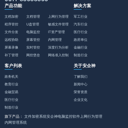
产品功能
解决方案
文档加密
文档管理
上网行为管理
军工行业
程序管控
U盘管理
敏感文件管理
汽车行业
文件分发
电脑监控
IT资产管理
医疗行业
远程协助
屏幕管控
内网管理
政府单位
屏幕录像
实时管控
深度行为分析
金融行业
补丁管理
网控堡垒
网络准入控制
制造行业
客户列表
关于安企神
政务机关
了解我们
教育行业
新闻中心
金融贸易
荣誉资质
医疗行业
企业文化
制造行业
旗下产品：
文件加密系统
安企神电脑监控软件
上网行为管理
内网管理系统