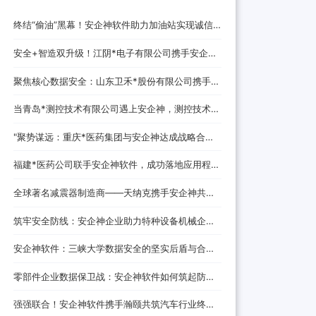
终结“偷油”黑幕！安企神软件助力加油站实现诚信
经营，挽回消费者信任
安全+智造双升级！江阴*电子有限公司携手安企神
开启企业防护新时代！
聚焦核心数据安全：山东卫禾*股份有限公司携手安
企神软件构建防泄密屏障！
当青岛*测控技术有限公司遇上安企神，测控技术数
据安全将迎来哪些新变化？
‌"聚势谋远：重庆*医药集团与安企神达成战略合
作，探索医药+科技融合发展新路径！
福建*医药公司联手安企神软件，成功落地应用程
序、网站黑名单设置与USB管控方案！
全球著名减震器制造商——天纳克携手安企神共筑
安全制造新防线
筑牢安全防线：安企神企业助力特种设备机械企业
数据防泄密解决方案
安企神软件：三峡大学数据安全的坚实后盾与合作
伙伴
零部件企业数据保卫战：安企神软件如何筑起防泄
密铜墙铁壁
强强联合！安企神软件携手瀚颐共筑汽车行业终端