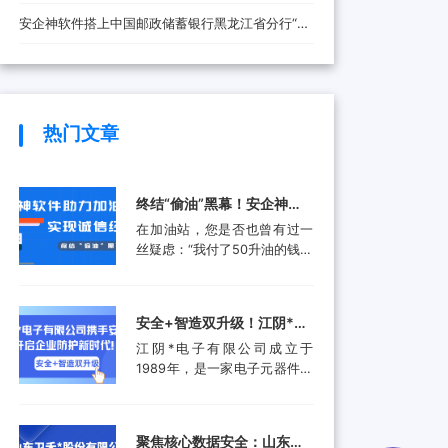
安全防线
安企神软件搭上中国邮政储蓄银行黑龙江省分行“快
车”，将带来哪些改变？
热门文章
终结“偷油”黑幕！安企神软
件助力加油站实现诚信经
在加油站，您是否也曾有过一
营，挽回消费者信任
丝疑虑：“我付了50升油的钱，
油箱真的加满了50升吗？”这并
非空穴来风。近年来，部分加
油站通过“阴阳电脑”、作弊软
安全+智造双升级！江阴*电
件等高科技手段偷油偷税的行
子有限公司携手安企神开启
江阴*电子有限公司成立于
为屡被曝光，不仅让消费者蒙
企业防护新时代！
1989年，是一家电子元器件集
受经济损失，更严重侵蚀了行
成设计和生产服务的领先供应
业的公信力。面对这一行业顽
商。产品应用包括数据采集、
疾，监管部门也是头疼不已。
计算机外围设备和其他电子产
某地区产品质量检验研究院的
聚焦核心数据安全：山东卫