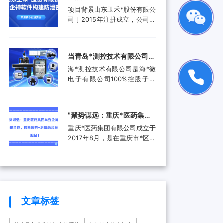
品。还进入了汽车电子行业、
工作人员就选择引入了安企...
禾*股份有限公司携手安企神
项目背景山东卫禾*股份有限公
航空航天行业、工业控制行
软件构建防泄密屏障！
司于2015年注册成立，公司拥
业、医疗器械行业和消费电子
有总资产1.5亿元，公司具有齿
行业，为客户提供更广泛的高
轮检测中心、三坐标测量仪、
附加值产品和服务。随着科技
全谱直读光谱仪等关键研发设
产业的快速发展和市场需求的
当青岛*测控技术有限公司遇
备。运用UGNX7.5、
增加，现已成功转型为一家提
上安企神，测控技术数据安
海*测控技术有限公司是海*微
MASTA5.4等研发软件进行研
供完整解...
全将迎来哪些新变化？
电子有限公司100%控股子公
发，具有强大的技术研发能
司，是由青岛市政府、山东省
力，拥有31项专利，坚持产学
政府及行业领军企业共同出资
研结合，设有山东卫禾*技术研
成立的第三方检测平台。旨在
究院，并不断加强研发平台建
‌"聚势谋远：重庆*医药集团
集成电路可靠性验证及测试分
设，打造创新型企业...
与安企神达成战略合作，探
重庆*医药集团有限公司成立于
析领域打造国内一流集成电路
索医药+科技融合发展新路
2017年8月，是在重庆市*区医
检测、分析、设计开发及技术
药（集团）有限责任公司基础
解决方案等集成电路产业共性
径！
上组建成立的大型医药产业企
技术服务平台。海*以海洋装备
业。是重庆*经济技术开发（集
和高端设备集成电路可靠性验
团）有限公司控股的混合所有
证和测试分析为特色，主要为
制企业和市级重点项目三峡国
海...
际健康产业园投资单位，位列
文章标签
全国百强医药流通企业。公司
下辖重庆*制药有限公司、*医