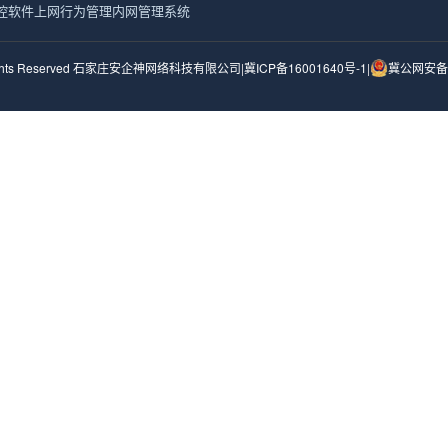
控软件
上网行为管理
内网管理系统
 All Rights Reserved 石家庄安企神网络科技有限公司
|
冀ICP备16001640号-1
|
冀公网安备 1