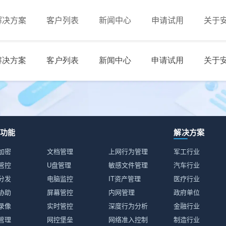
解决方案
客户列表
新闻中心
申请试用
关于
品功能
解决方案
加密
文档管理
上网行为管理
军工行业
管控
U盘管理
敏感文件管理
汽车行业
分发
电脑监控
IT资产管理
医疗行业
协助
屏幕管控
内网管理
政府单位
录像
实时管控
深度行为分析
金融行业
管理
网控堡垒
网络准入控制
制造行业