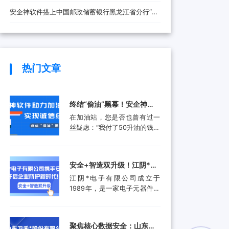
安全防线
安企神软件搭上中国邮政储蓄银行黑龙江省分行“快
车”，将带来哪些改变？
热门文章
终结“偷油”黑幕！安企神软
件助力加油站实现诚信经
在加油站，您是否也曾有过一
营，挽回消费者信任
丝疑虑：“我付了50升油的钱，
油箱真的加满了50升吗？”这并
非空穴来风。近年来，部分加
油站通过“阴阳电脑”、作弊软
安全+智造双升级！江阴*电
件等高科技手段偷油偷税的行
子有限公司携手安企神开启
江阴*电子有限公司成立于
为屡被曝光，不仅让消费者蒙
企业防护新时代！
1989年，是一家电子元器件集
受经济损失，更严重侵蚀了行
成设计和生产服务的领先供应
业的公信力。面对这一行业顽
商。产品应用包括数据采集、
疾，监管部门也是头疼不已。
计算机外围设备和其他电子产
某地区产品质量检验研究院的
聚焦核心数据安全：山东卫