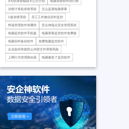
9大防泄密秘籍大公开介绍
电脑加密软件排行榜
药科技重庆有限公司、重庆*肿
瘤医院等十余家子公司...
涉密计算机保密系统
怎么监视电脑屏幕
U盘加密系统
员工工作微信实时监控
终端管理软件有哪些
安企神端点安全管理系统
电脑监控软件手机版
电脑屏幕监控软件免费版
电脑实时备份软件
免费电脑监控软件
企业如何有效防止内部文件泄密风险
上网行为管理路由器
电脑被装了监控软件