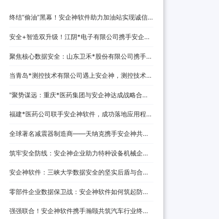
终结“偷油”黑幕！安企神软件助力加油站实现诚信
经营，挽回消费者信任
安全+智造双升级！江阴*电子有限公司携手安企神
开启企业防护新时代！
聚焦核心数据安全：山东卫禾*股份有限公司携手安
企神软件构建防泄密屏障！
当青岛*测控技术有限公司遇上安企神，测控技术数
据安全将迎来哪些新变化？
‌"聚势谋远：重庆*医药集团与安企神达成战略合
作，探索医药+科技融合发展新路径！
福建*医药公司联手安企神软件，成功落地应用程
序、网站黑名单设置与USB管控方案！
全球著名减震器制造商——天纳克携手安企神共筑
安全制造新防线
筑牢安全防线：安企神企业助力特种设备机械企业
数据防泄密解决方案
安企神软件：三峡大学数据安全的坚实后盾与合作
伙伴
零部件企业数据保卫战：安企神软件如何筑起防泄
密铜墙铁壁
强强联合！安企神软件携手瀚颐共筑汽车行业终端