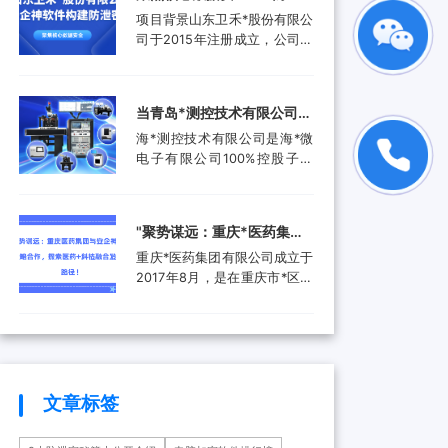
品。还进入了汽车电子行业、
工作人员就选择引入了安企...
禾*股份有限公司携手安企神
项目背景山东卫禾*股份有限公
航空航天行业、工业控制行
软件构建防泄密屏障！
司于2015年注册成立，公司拥
业、医疗器械行业和消费电子
有总资产1.5亿元，公司具有齿
行业，为客户提供更广泛的高
轮检测中心、三坐标测量仪、
附加值产品和服务。随着科技
全谱直读光谱仪等关键研发设
产业的快速发展和市场需求的
当青岛*测控技术有限公司遇
备。运用UGNX7.5、
增加，现已成功转型为一家提
上安企神，测控技术数据安
海*测控技术有限公司是海*微
MASTA5.4等研发软件进行研
供完整解...
全将迎来哪些新变化？
电子有限公司100%控股子公
发，具有强大的技术研发能
司，是由青岛市政府、山东省
力，拥有31项专利，坚持产学
政府及行业领军企业共同出资
研结合，设有山东卫禾*技术研
成立的第三方检测平台。旨在
究院，并不断加强研发平台建
‌"聚势谋远：重庆*医药集团
集成电路可靠性验证及测试分
设，打造创新型企业...
与安企神达成战略合作，探
重庆*医药集团有限公司成立于
析领域打造国内一流集成电路
索医药+科技融合发展新路
2017年8月，是在重庆市*区医
检测、分析、设计开发及技术
药（集团）有限责任公司基础
解决方案等集成电路产业共性
径！
上组建成立的大型医药产业企
技术服务平台。海*以海洋装备
业。是重庆*经济技术开发（集
和高端设备集成电路可靠性验
团）有限公司控股的混合所有
证和测试分析为特色，主要为
制企业和市级重点项目三峡国
海...
际健康产业园投资单位，位列
文章标签
全国百强医药流通企业。公司
下辖重庆*制药有限公司、*医