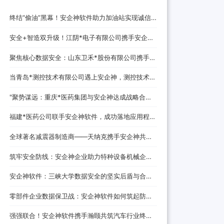
终结“偷油”黑幕！安企神软件助力加油站实现诚信
经营，挽回消费者信任
安全+智造双升级！江阴*电子有限公司携手安企神
开启企业防护新时代！
聚焦核心数据安全：山东卫禾*股份有限公司携手安
企神软件构建防泄密屏障！
当青岛*测控技术有限公司遇上安企神，测控技术数
据安全将迎来哪些新变化？
‌"聚势谋远：重庆*医药集团与安企神达成战略合
作，探索医药+科技融合发展新路径！
福建*医药公司联手安企神软件，成功落地应用程
序、网站黑名单设置与USB管控方案！
全球著名减震器制造商——天纳克携手安企神共筑
安全制造新防线
筑牢安全防线：安企神企业助力特种设备机械企业
数据防泄密解决方案
安企神软件：三峡大学数据安全的坚实后盾与合作
伙伴
零部件企业数据保卫战：安企神软件如何筑起防泄
密铜墙铁壁
强强联合！安企神软件携手瀚颐共筑汽车行业终端