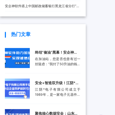
安全防线
安企神软件搭上中国邮政储蓄银行黑龙江省分行“快
车”，将带来哪些改变？
热门文章
终结“偷油”黑幕！安企神软
件助力加油站实现诚信经
在加油站，您是否也曾有过一
营，挽回消费者信任
丝疑虑：“我付了50升油的钱，
油箱真的加满了50升吗？”这并
非空穴来风。近年来，部分加
油站通过“阴阳电脑”、作弊软
安全+智造双升级！江阴*电
件等高科技手段偷油偷税的行
子有限公司携手安企神开启
江阴*电子有限公司成立于
为屡被曝光，不仅让消费者蒙
企业防护新时代！
1989年，是一家电子元器件集
受经济损失，更严重侵蚀了行
成设计和生产服务的领先供应
业的公信力。面对这一行业顽
商。产品应用包括数据采集、
疾，监管部门也是头疼不已。
计算机外围设备和其他电子产
某地区产品质量检验研究院的
聚焦核心数据安全：山东卫