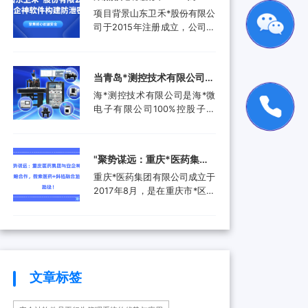
品。还进入了汽车电子行业、
工作人员就选择引入了安企...
禾*股份有限公司携手安企神
项目背景山东卫禾*股份有限公
航空航天行业、工业控制行
软件构建防泄密屏障！
司于2015年注册成立，公司拥
业、医疗器械行业和消费电子
有总资产1.5亿元，公司具有齿
行业，为客户提供更广泛的高
轮检测中心、三坐标测量仪、
附加值产品和服务。随着科技
全谱直读光谱仪等关键研发设
产业的快速发展和市场需求的
当青岛*测控技术有限公司遇
备。运用UGNX7.5、
增加，现已成功转型为一家提
上安企神，测控技术数据安
海*测控技术有限公司是海*微
MASTA5.4等研发软件进行研
供完整解...
全将迎来哪些新变化？
电子有限公司100%控股子公
发，具有强大的技术研发能
司，是由青岛市政府、山东省
力，拥有31项专利，坚持产学
政府及行业领军企业共同出资
研结合，设有山东卫禾*技术研
成立的第三方检测平台。旨在
究院，并不断加强研发平台建
‌"聚势谋远：重庆*医药集团
集成电路可靠性验证及测试分
设，打造创新型企业...
与安企神达成战略合作，探
重庆*医药集团有限公司成立于
析领域打造国内一流集成电路
索医药+科技融合发展新路
2017年8月，是在重庆市*区医
检测、分析、设计开发及技术
药（集团）有限责任公司基础
解决方案等集成电路产业共性
径！
上组建成立的大型医药产业企
技术服务平台。海*以海洋装备
业。是重庆*经济技术开发（集
和高端设备集成电路可靠性验
团）有限公司控股的混合所有
证和测试分析为特色，主要为
制企业和市级重点项目三峡国
海...
际健康产业园投资单位，位列
文章标签
全国百强医药流通企业。公司
下辖重庆*制药有限公司、*医