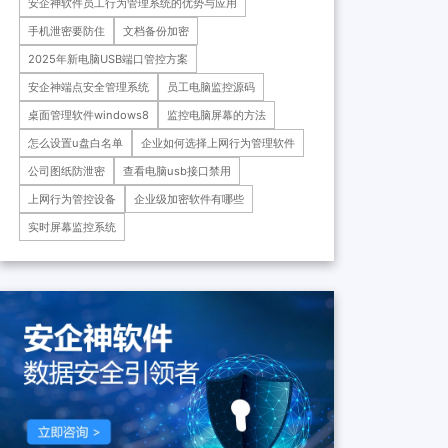
安企神软件员工行为管理系统的优势与应用
药科技重庆有限公司、重庆*肿
瘤医院等十余家子公司...
手机泄密要防住
文档备份加密
2025年新电脑USB端口管控方案
安企神端点安全管理系统
员工电脑监控源码
桌面管理软件windows8
监控电脑屏幕的方法
怎么设置u盘白名单
企业如何选择上网行为管理软件
公司图纸防泄密
查看电脑usb接口禁用
上网行为管控设备
企业级加密软件有哪些
实时屏幕监控系统