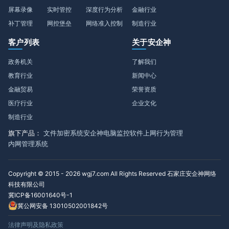
屏幕录像
实时管控
深度行为分析
金融行业
补丁管理
网控堡垒
网络准入控制
制造行业
客户列表
关于安企神
政务机关
了解我们
教育行业
新闻中心
金融贸易
荣誉资质
医疗行业
企业文化
制造行业
旗下产品：
文件加密系统
安企神电脑监控软件
上网行为管理
内网管理系统
Copyright © 2015 - 2026 wgj7.com All Rights Reserved 石家庄安企神网络
科技有限公司
冀ICP备16001640号-1
冀公网安备 13010502001842号
法律声明及隐私政策