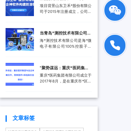
品。还进入了汽车电子行业、
工作人员就选择引入了安企...
禾*股份有限公司携手安企神
项目背景山东卫禾*股份有限公
航空航天行业、工业控制行
软件构建防泄密屏障！
司于2015年注册成立，公司拥
业、医疗器械行业和消费电子
有总资产1.5亿元，公司具有齿
行业，为客户提供更广泛的高
轮检测中心、三坐标测量仪、
附加值产品和服务。随着科技
全谱直读光谱仪等关键研发设
产业的快速发展和市场需求的
当青岛*测控技术有限公司遇
备。运用UGNX7.5、
增加，现已成功转型为一家提
上安企神，测控技术数据安
海*测控技术有限公司是海*微
MASTA5.4等研发软件进行研
供完整解...
全将迎来哪些新变化？
电子有限公司100%控股子公
发，具有强大的技术研发能
司，是由青岛市政府、山东省
力，拥有31项专利，坚持产学
政府及行业领军企业共同出资
研结合，设有山东卫禾*技术研
成立的第三方检测平台。旨在
究院，并不断加强研发平台建
‌"聚势谋远：重庆*医药集团
集成电路可靠性验证及测试分
设，打造创新型企业...
与安企神达成战略合作，探
重庆*医药集团有限公司成立于
析领域打造国内一流集成电路
索医药+科技融合发展新路
2017年8月，是在重庆市*区医
检测、分析、设计开发及技术
药（集团）有限责任公司基础
解决方案等集成电路产业共性
径！
上组建成立的大型医药产业企
技术服务平台。海*以海洋装备
业。是重庆*经济技术开发（集
和高端设备集成电路可靠性验
团）有限公司控股的混合所有
证和测试分析为特色，主要为
制企业和市级重点项目三峡国
海...
际健康产业园投资单位，位列
文章标签
全国百强医药流通企业。公司
下辖重庆*制药有限公司、*医