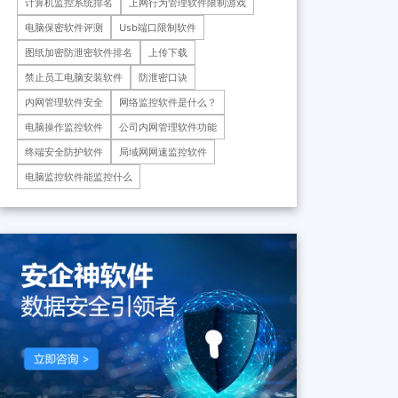
计算机监控系统排名
上网行为管理软件限制游戏
药科技重庆有限公司、重庆*肿
瘤医院等十余家子公司...
电脑保密软件评测
Usb端口限制软件
图纸加密防泄密软件排名
上传下载
禁止员工电脑安装软件
防泄密口诀
内网管理软件安全
网络监控软件是什么？
电脑操作监控软件
公司内网管理软件功能
终端安全防护软件
局域网网速监控软件
电脑监控软件能监控什么