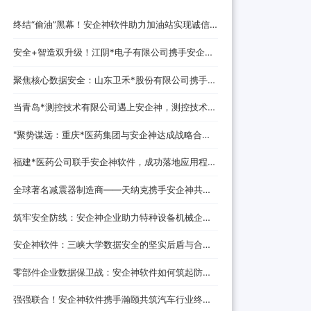
终结“偷油”黑幕！安企神软件助力加油站实现诚信
经营，挽回消费者信任
安全+智造双升级！江阴*电子有限公司携手安企神
开启企业防护新时代！
聚焦核心数据安全：山东卫禾*股份有限公司携手安
企神软件构建防泄密屏障！
当青岛*测控技术有限公司遇上安企神，测控技术数
据安全将迎来哪些新变化？
‌"聚势谋远：重庆*医药集团与安企神达成战略合
作，探索医药+科技融合发展新路径！
福建*医药公司联手安企神软件，成功落地应用程
序、网站黑名单设置与USB管控方案！
全球著名减震器制造商——天纳克携手安企神共筑
安全制造新防线
筑牢安全防线：安企神企业助力特种设备机械企业
数据防泄密解决方案
安企神软件：三峡大学数据安全的坚实后盾与合作
伙伴
零部件企业数据保卫战：安企神软件如何筑起防泄
密铜墙铁壁
强强联合！安企神软件携手瀚颐共筑汽车行业终端