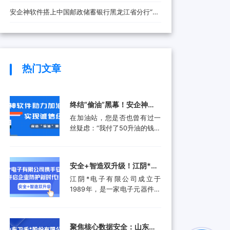
安全防线
安企神软件搭上中国邮政储蓄银行黑龙江省分行“快
车”，将带来哪些改变？
热门文章
终结“偷油”黑幕！安企神软
件助力加油站实现诚信经
在加油站，您是否也曾有过一
营，挽回消费者信任
丝疑虑：“我付了50升油的钱，
油箱真的加满了50升吗？”这并
非空穴来风。近年来，部分加
油站通过“阴阳电脑”、作弊软
安全+智造双升级！江阴*电
件等高科技手段偷油偷税的行
子有限公司携手安企神开启
江阴*电子有限公司成立于
为屡被曝光，不仅让消费者蒙
企业防护新时代！
1989年，是一家电子元器件集
受经济损失，更严重侵蚀了行
成设计和生产服务的领先供应
业的公信力。面对这一行业顽
商。产品应用包括数据采集、
疾，监管部门也是头疼不已。
计算机外围设备和其他电子产
某地区产品质量检验研究院的
聚焦核心数据安全：山东卫